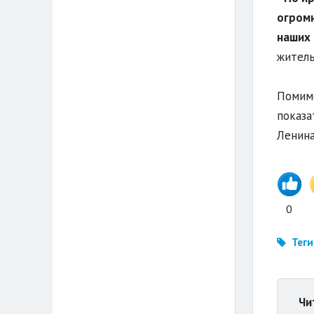
огромн
наших 
житель
Помимо
показа
Ленина
0
Теги
Чи