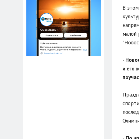
В этом
культу
напрям
малой 
"Новос
- Ново
и его 
поучас
Праздн
спорти
послед
Олимпи
-
По ир