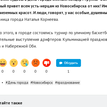
ый привет всем усть-нерцам из
Новосибирска
от них! Им
неземных красот. И люди, говорят, у нас особые, душевны
ница города Наталья Корнеева.
 этого, в городе состоялись турнир по уличному баскетбо
тельные выступления дрифтеров. Кульминацией празднов
 и Набережной Оби.
Обсудить
0
0
0
0
0
1
•
#День города
#Новосибирск
#празднование
тайте также