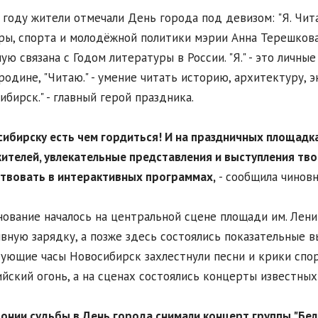
 году жители отмечали День города под девизом: "Я. Чит
ры, спорта и молодёжной политики мэрии Анна Терешкова
ую связана с Годом литературы в России. "Я." - это личны
родине, "Читаю." - умение читать историю, архитектуру, э
ибирск." - главный герой праздника.
сибирску есть чем гордиться! И на праздничных площад
жителей, увлекательные представления и выступления тво
твовать в интерактивных программах,
- сообщила чиновн
ование началось на центральной сцене площади им. Ленин
вную зарядку, а позже здесь состоялись показательные в
ующие часы Новосибирск захлестнули песни и крики спор
йский огонь, а на сценах состоялись концерты известных
онии судьбы в День города снимали концерт группы "Бе