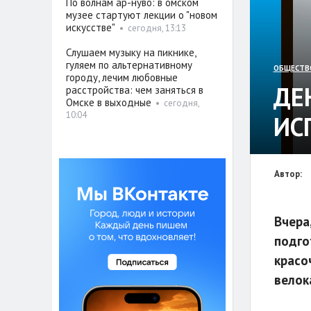
По волнам ар-нуво: в омском
музее стартуют лекции о "новом
искусстве"
•
сегодня, 13:13
Слушаем музыку на пикнике,
гуляем по альтернативному
ОБЩЕСТВ
городу, лечим любовные
ДЕ
расстройства: чем заняться в
Омске в выходные
•
сегодня,
10:04
ИС
Автор:
Вчера
подго
красо
велок