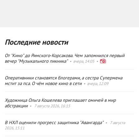
Последние новости
От "Кино" до Римского‑Корсакова. Чем запомнился первый
вечер "Музыкального пикника"
•
вчера, 14:05
•
Оперативники становятся блогерами, а сестра Супермена
мстит за пса. О чём новое кино в сети
•
вчера, 12:09
Художница Ольга Кошелева приглашает омичей в мир
абстракции
•
7 августа 2026, 16:15
В НХЛ оценили прогресс защитника "Авангарда"
•
7 августа
2026, 15:11