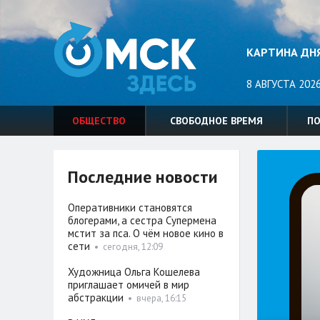
КАРТИНА ДН
8 АВГУСТА 2026
ОБЩЕСТВО
СВОБОДНОЕ ВРЕМЯ
П
Последние новости
Оперативники становятся
блогерами, а сестра Супермена
мстит за пса. О чём новое кино в
сети
•
сегодня, 12:09
Художница Ольга Кошелева
приглашает омичей в мир
абстракции
•
вчера, 16:15