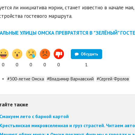
уется ли инициатива мэрии, станет известно в начале мая
стройства гостевого маршрута.
АЛЬНЫЕ УЛИЦЫ ОМСКА ПРЕВРАТЯТСЯ В "ЗЕЛЁНЫЙ" ГОСТ
Обсудить
0
0
0
0
0
1
•
#300-летие Омска
#Владимир Варнавский
#Сергей Фролов
тайте также
Смакуем лето с барной картой
Крестьянская микровселенная и груз страстей. Читаем авт
Меняют облик мира: в Омске покажут фильмы о городах и 