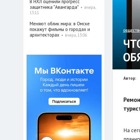
В НХЛ оценили прогресс
защитника "Авангарда"
•
вчера,
15:11
Меняют облик мира: в Омске
покажут фильмы о городах и
ОБЩЕСТВ
архитекторах
•
вчера, 13:06
ЧТ
ОБ
Автор:
Ремон
турис
На сег
планир