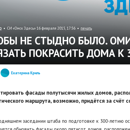
• СИ «Омск Здесь» 16 февраля 2015, 17:56 •
печать
О
ОБЫ НЕ СТЫДНО БЫЛО. ОМ
ЯЗАТЬ ПОКРАСИТЬ ДОМА К
Екатерина Криль
тировать фасады полутысячи жилых домов, распо
тического маршрута, возможно, придётся за счёт с
одняшнем заседании штаба по подготовке к 300-летию ос
уется обновить фасады около пятисот домов, расположе