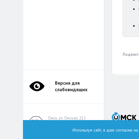
Поделит
Версия для
слабовидящих
Омск, ул. Омская, 215
(помещение А314)
Используя сайт, я даю согласие н
omskzdes@inbox.ru
Тел.: +7 (913) 149 8496