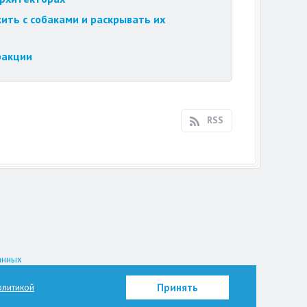
ить с собаками и раскрывать их
ракции
RSS
анных
на.
литикой
Принять