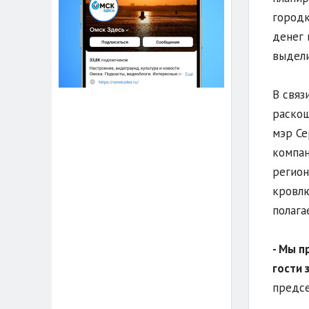
городк
денег 
выдели
В связ
раскош
мэр Се
компан
регион
кровлю
полага
- Мы п
гости 
предсе