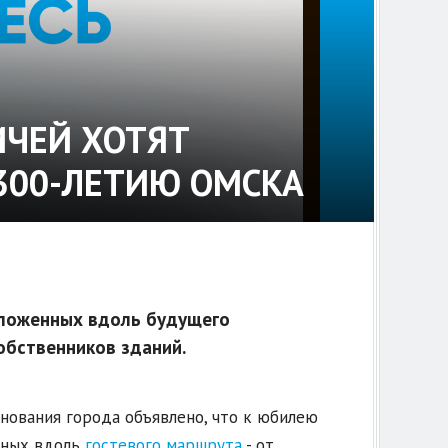
ИЧЕЙ ХОТЯТ
 300-ЛЕТИЮ ОМСКА
ложенных вдоль будущего
обственников зданий.
нования города объявлено, что к юбилею
нных вдоль
гостевого маршрута
- от