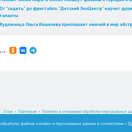
От "сидеть" до фристайла. "Детский ЭкоЦентр" научит друж
таланты
Художница Ольга Кошелева приглашает омичей в мир абст
ься:
О нас
•
Партнерам
•
Политика в отношении обработки персональных д
При цитировании материалов гиперссылка на www.omskzdes.ru обязатель
а обработку файлов «cookie» и персональных данных в соответствии с
По
И.о. главного редактора: Астафьева Татьяна Петровна