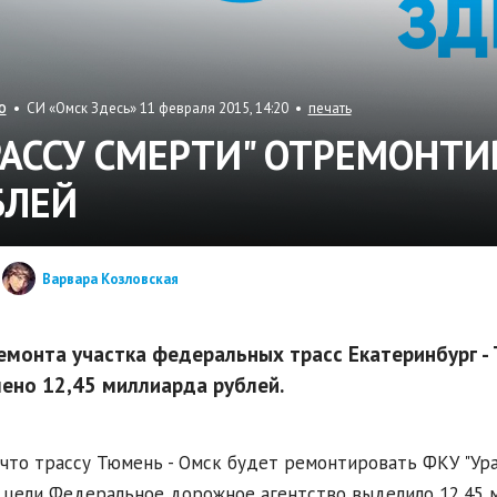
• СИ «Омск Здесь» 11 февраля 2015, 14:20 •
печать
О
РАССУ СМЕРТИ" ОТРЕМОНТИ
БЛЕЙ
Варвара Козловская
емонта участка федеральных трасс Екатеринбург -
ено 12,45 миллиарда рублей.
 что трассу Тюмень - Омск будет ремонтировать ФКУ "Ура
 цели Федеральное дорожное агентство выделило 12,45 м