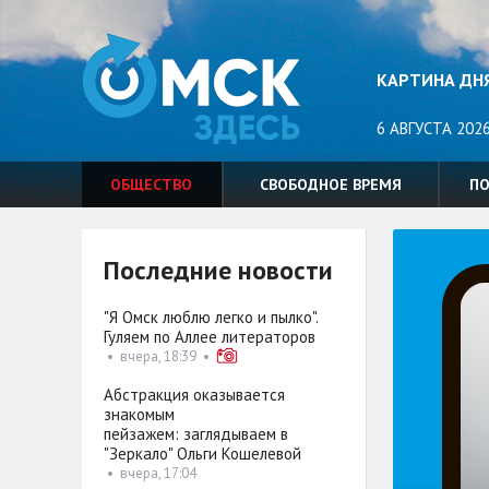
КАРТИНА ДН
6 АВГУСТА 2026
ОБЩЕСТВО
СВОБОДНОЕ ВРЕМЯ
П
Последние новости
"Я Омск люблю легко и пылко".
Гуляем по Аллее литераторов
•
вчера, 18:39
•
Абстракция оказывается
знакомым
пейзажем: заглядываем в
"Зеркало" Ольги Кошелевой
•
вчера, 17:04