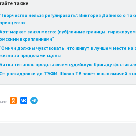
тайте также
"Творчество нельзя регулировать". Виктория Дайнеко о так
принцессах
Арт-маркет занял место: (пуб)личные границы, тиражируем
омскими вкраплениями"
"Омичи должны чувствовать, что живут в лучшем месте на с
жизни за пределами сцены
Битва титанов: представляем судейскую бригаду фестиваля
От раскадровки до ТЭФИ. Школа ТВ зовёт юных омичей в н
ься: