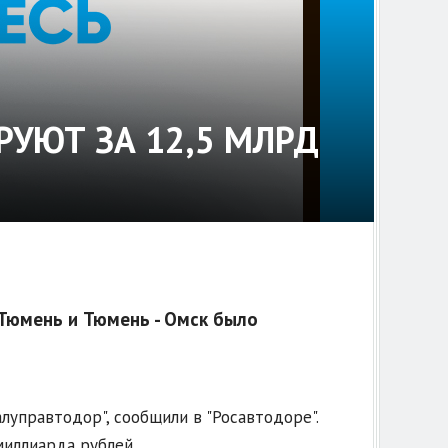
РУЮТ ЗА 12,5 МЛРД
 Тюмень и Тюмень - Омск было
луправтодор", сообщили в "Росавтодоре".
иллиарда рублей.