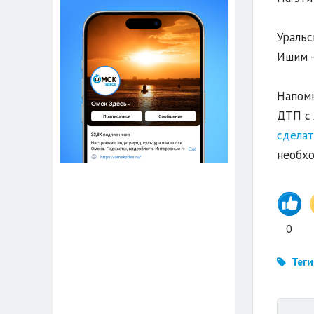
Уральс
Ишим -
Напомн
ДТП с 
сдела
необхо
0
Теги