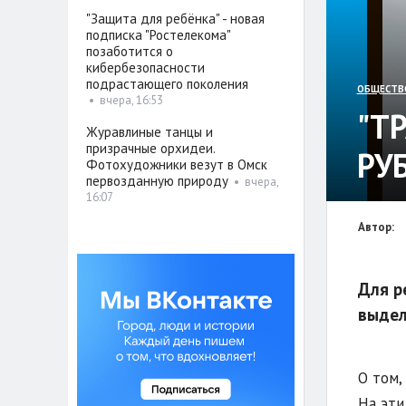
"Защита для ребёнка" - новая
подписка "Ростелекома"
позаботится о
кибербезопасности
подрастающего поколения
ОБЩЕСТВ
•
вчера, 16:53
"Т
Журавлиные танцы и
призрачные орхидеи.
РУ
Фотохудожники везут в Омск
первозданную природу
•
вчера,
16:07
Автор:
Для р
выдел
О том,
На эти