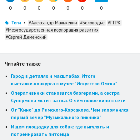
0
0
0
0
0
0
0
Теги
•
#Александр Малькевич
#Беловодье
#ГТРК
#Межгосударственная корпорация развития
#Сергей Деменский
Читайте также
Город в деталях и масштабах. Итоги
выставки‑конкурса в музее "Искусство Омска"
Оперативники становятся блогерами, а сестра
Супермена мстит за пса. О чём новое кино в сети
От "Кино" до Римского‑Корсакова. Чем запомнился
первый вечер "Музыкального пикника"
Ищем площадку для собак: где выгулять и
потренировать питомца