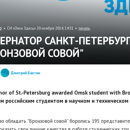
• СИ «Омск Здесь» 20 ноября 2014, 14:51 •
печать
О
БЕРНАТОР САНКТ-ПЕТЕРБУР
РОНЗОВОЙ СОВОЙ"
Дмитрий Бахтин
nor of St.-Petersburg awarded Omsk student with Br
м российским студентом в научном и техническом 
во обладать "Бронзовой совой" боролись 195 представит
оказать свои лучшие качества в работе студенческих тр