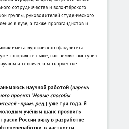
ьного сотрудничества и волонтёрского
кой группы, руководителей студенческого
ения в вузе, а также пропагандистов и
химико-металлургического факультета
 уже говорилось выше, наш земляк выступил
научном и техническом творчестве.
занимаюсь научной работой (
парень
чного проекта "Новые способы
телей - прим. ред.
) уже три года. Я
т молодым учёным шанс проявить
отрасли России вижу в разработке
фтепереработки, в частности