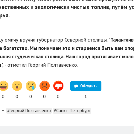
чественных и экологически чистых топлив, путём у
рья.
у омичу вручил губернатор Северной столицы. "
Талантлив
е богатство. Мы понимаем это и стараемся быть вам опоро
нная студенческая столица. Наш город притягивает моло
ы
", - отметил Георгий Полтавченко.
Обсудить
0
0
0
0
0
1
•
#Георгий Полтавченко
#Санкт-Петербург