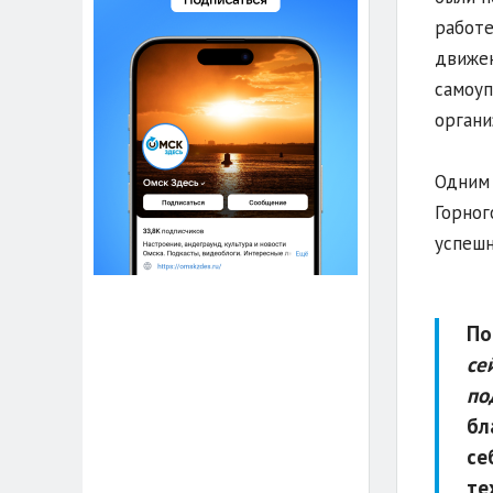
работе
движен
самоуп
органи
Одним 
Горног
успешн
По
се
по
бл
се
те