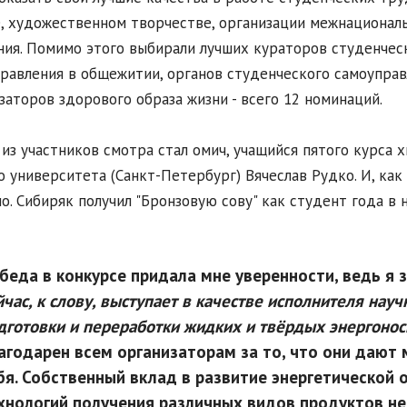
, художественном творчестве, организации межнационал
ия. Помимо этого выбирали лучших кураторов студенчес
равления в общежитии, органов студенческого самоуправл
заторов здорового образа жизни - всего 12 номинаций.
из участников смотра стал омич, учащийся пятого курса 
о университета (Санкт-Петербург) Вячеслав Рудко. И, как
о. Сибиряк получил "Бронзовую сову" как студент года в 
беда в конкурсе придала мне уверенности, ведь я 
йчас, к слову, выступает в качестве исполнителя нау
дготовки и переработки жидких и твёрдых энергоноси
агодарен всем организаторам за то, что они даю
бя. Собственный вклад в развитие энергетической 
хнологий получения различных видов продуктов не