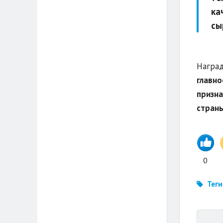
ка
сы
Наград
главно
призна
стран
0
Теги