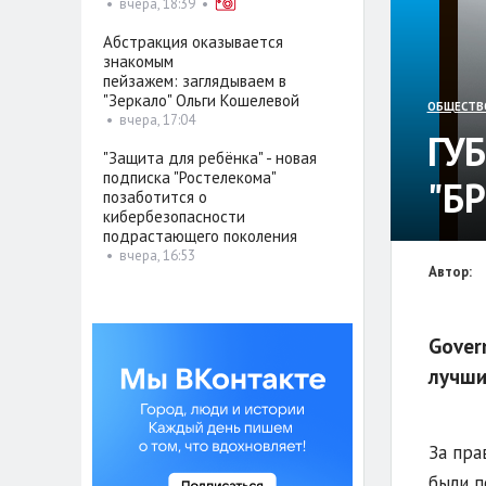
•
вчера, 18:39
•
Абстракция оказывается
знакомым
пейзажем: заглядываем в
"Зеркало" Ольги Кошелевой
ОБЩЕСТВ
•
вчера, 17:04
ГУ
"Защита для ребёнка" - новая
подписка "Ростелекома"
"Б
позаботится о
кибербезопасности
подрастающего поколения
•
вчера, 16:53
Автор:
Gover
лучши
За пра
были п