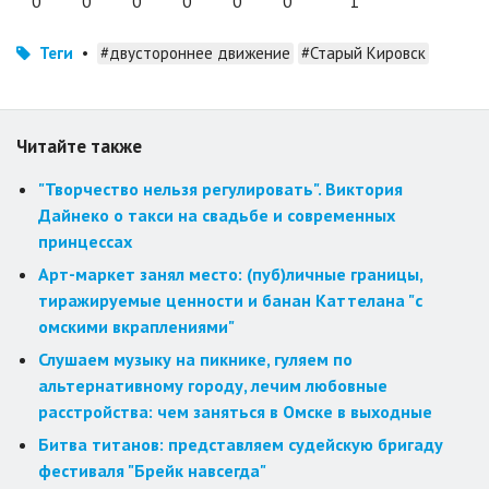
0
0
0
0
0
0
1
Теги
•
#двустороннее движение
#Старый Кировск
Читайте также
"Творчество нельзя регулировать". Виктория
Дайнеко о такси на свадьбе и современных
принцессах
Арт-маркет занял место: (пуб)личные границы,
тиражируемые ценности и банан Каттелана "с
омскими вкраплениями"
Слушаем музыку на пикнике, гуляем по
альтернативному городу, лечим любовные
расстройства: чем заняться в Омске в выходные
Битва титанов: представляем судейскую бригаду
фестиваля "Брейк навсегда"