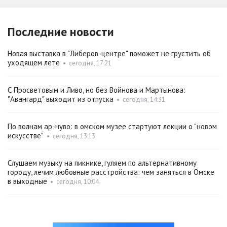
Последние новости
Новая выставка в "Либеров-центре" поможет не грустить об
уходящем лете
•
сегодня, 17:21
С Просветовым и Ливо, но без Войнова и Мартынова:
"Авангард" выходит из отпуска
•
сегодня, 14:31
По волнам ар-нуво: в омском музее стартуют лекции о "новом
искусстве"
•
сегодня, 13:13
Слушаем музыку на пикнике, гуляем по альтернативному
городу, лечим любовные расстройства: чем заняться в Омске
в выходные
•
сегодня, 10:04