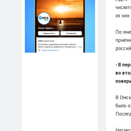
числят
из них
По мне
приёмн
россий
- В пе
во вто
поверь
В Омск
было о
Послед
Несмот