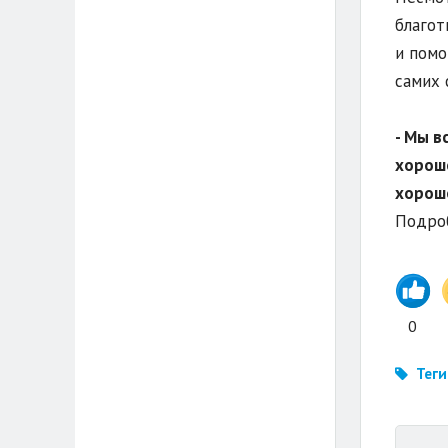
благот
и помо
самих 
- Мы в
хорошо
хорош
Подроб
0
Теги