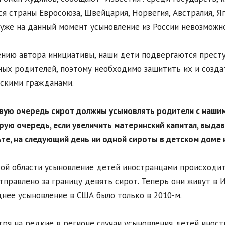
ся страны Евросоюза, Швейцария, Норвегия, Австралия, Я
 уже на данный момент усыновление из России невозможно
нию автора инициативы, наши дети подвергаются прест
ых родителей, поэтому необходимо защитить их и создат
скими гражданами.
рвую очередь сирот должны усыновлять родители с нашим
рую очередь, если увеличить материнский капитал, выдав
те, на следующий день ни одной сироты в детском доме 
ой области усыновление детей иностранцами происходит н
тправлено за границу девять сирот. Теперь они живут в 
нее усыновление в США было только в 2010-м.
ря на редкие в регионе случаи усыновления детей иност