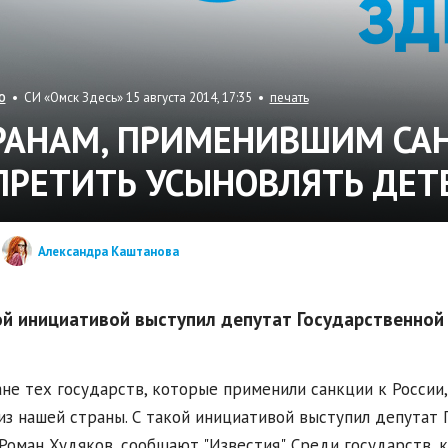
• СИ «Омск Здесь» 15 августа 2014, 17:35 •
печать
О
РАНАМ, ПРИМЕНИВШИМ САН
ПРЕТИТЬ УСЫНОВЛЯТЬ ДЕТ
Александра Каштанова
ой инициативой выступил депутат Государственно
не тех государств, которые применили санкции к России
из нашей страны. С такой инициативой выступил депутат
оман Худяков, сообщают "Известия". Среди государств, 