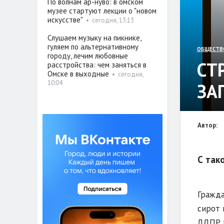
По волнам ар-нуво: в омском
музее стартуют лекции о "новом
искусстве"
•
сегодня, 13:13
Слушаем музыку на пикнике,
гуляем по альтернативному
ОБЩЕСТВ
городу, лечим любовные
СТ
расстройства: чем заняться в
Омске в выходные
•
сегодня,
10:04
ЗА
Автор:
С так
Гражда
сирот 
ЛДПР Р