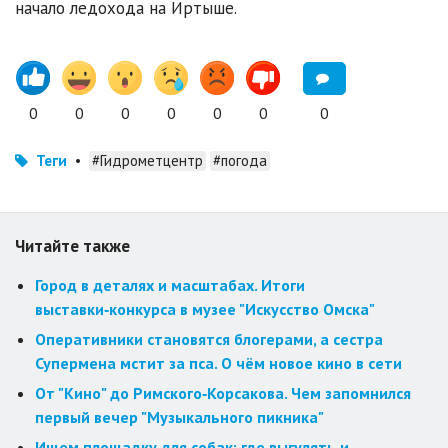
начало ледохода на Иртыше.
0
0
0
0
0
0
0
Теги
•
#Гидрометцентр
#погода
Читайте также
Город в деталях и масштабах. Итоги
выставки‑конкурса в музее "Искусство Омска"
Оперативники становятся блогерами, а сестра
Супермена мстит за пса. О чём новое кино в сети
От "Кино" до Римского‑Корсакова. Чем запомнился
первый вечер "Музыкального пикника"
Ищем площадку для собак: где выгулять и