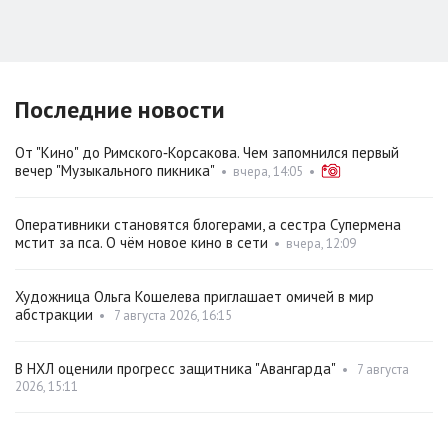
Последние новости
От "Кино" до Римского‑Корсакова. Чем запомнился первый
вечер "Музыкального пикника"
•
вчера, 14:05
•
Оперативники становятся блогерами, а сестра Супермена
мстит за пса. О чём новое кино в сети
•
вчера, 12:09
Художница Ольга Кошелева приглашает омичей в мир
абстракции
•
7 августа 2026, 16:15
В НХЛ оценили прогресс защитника "Авангарда"
•
7 августа
2026, 15:11