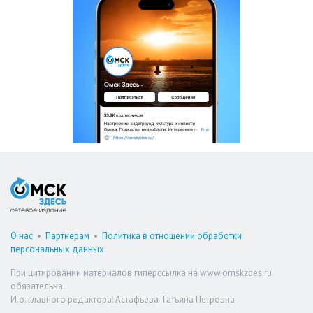
О нас
•
Партнерам
•
Политика в отношении обработки
персональных данных
При цитировании материалов гиперссылка на www.omskzdes.ru
обязательна.
И.о. главного редактора: Астафьева Татьяна Петровна