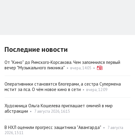
Последние новости
От "Кино" до Римского‑Корсакова. Чем запомнился первый
вечер "Музыкального пикника"
•
вчера, 14:05
•
Оперативники становятся блогерами, а сестра Супермена
мстит за пса. О чём новое кино в сети
•
вчера, 12:09
Художница Ольга Кошелева приглашает омичей в мир
абстракции
•
7 августа 2026, 16:15
В НХЛ оценили прогресс защитника "Авангарда"
•
7 августа
2026, 15:11