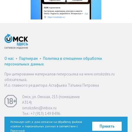
О нас
•
Партнерам
•
Политика в отношении обработки
персональных данных
При цитировании материалов гиперссылка на www.omskzdes.ru
обязательна.
И.о. главного редактора: Астафьева Татьяна Петровна
Омск, ул. Омская, 215 (помещение
А314)
omskzdes@inbox.ru
Тел.: +7 (913) 149 8496
Используя сайт, я даю согласие на обработку файлов
Принять
«cookie» и персональных данных в соответствии с
Версия для слабовидящих
Политикой