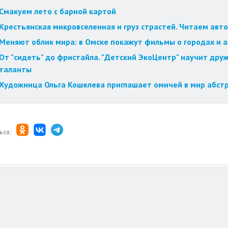
Смакуем лето с барной картой
Крестьянская микровселенная и груз страстей. Читаем авт
Меняют облик мира: в Омске покажут фильмы о городах и 
От "сидеть" до фристайла. "Детский ЭкоЦентр" научит друж
таланты
Художница Ольга Кошелева приглашает омичей в мир абст
ься: