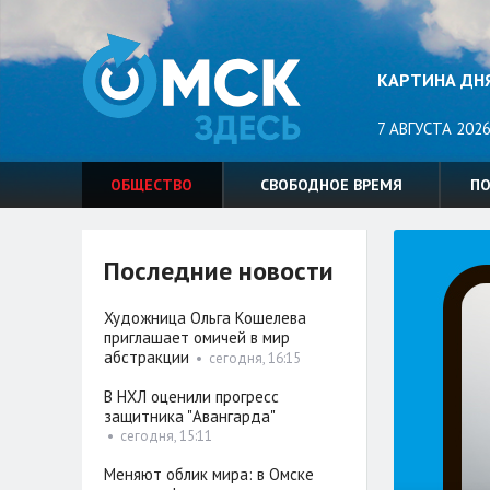
КАРТИНА ДН
7 АВГУСТА 2026
ОБЩЕСТВО
СВОБОДНОЕ ВРЕМЯ
П
Последние новости
Художница Ольга Кошелева
приглашает омичей в мир
абстракции
•
сегодня, 16:15
В НХЛ оценили прогресс
защитника "Авангарда"
•
сегодня, 15:11
Меняют облик мира: в Омске