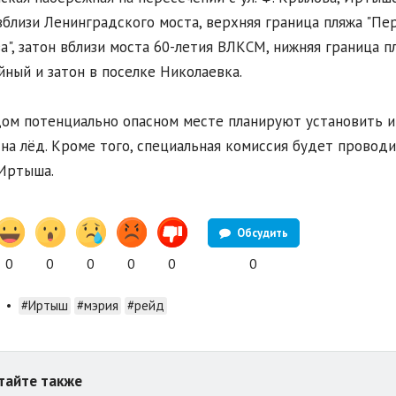
вблизи Ленинградского моста, верхняя граница пляжа "Пер
а", затон вблизи моста 60-летия ВЛКСМ, нижняя граница пл
ный и затон в поселке Николаевка.
ом потенциально опасном месте планируют установить 
на лёд. Кроме того, специальная комиссия будет провод
Иртыша.
Обсудить
0
0
0
0
0
0
•
#Иртыш
#мэрия
#рейд
тайте также