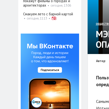
покажут фильмы о городах и
архитекторах
•
сегодня, 13:06
Смакуем лето с барной картой
•
сегодня, 11:13
•
ОБЩЕСТВ
МЭ
ОП
Автор:
Польз
опред
Самыми
Иртышс