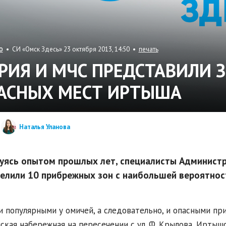
• СИ «Омск Здесь» 23 октября 2013, 14:50 •
печать
О
РИЯ И МЧС ПРЕДСТАВИЛИ 
АСНЫХ МЕСТ ИРТЫША
Наталья Уланова
уясь опытом прошлых лет, специалисты Администр
елили 10 прибрежных зон с наибольшей вероятнос
 популярными у омичей, а следовательно, и опасными при
кая набережная на пересечении с ул. Ф. Крылова, Иртышс