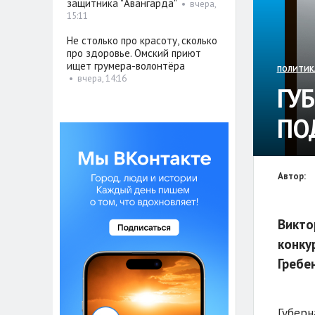
защитника "Авангарда"
•
вчера,
15:11
Не столько про красоту, сколько
про здоровье. Омский приют
ищет грумера-волонтёра
ПОЛИТИК
•
вчера, 14:16
ГУ
ПО
Автор:
Викто
конку
Гребе
Губерн