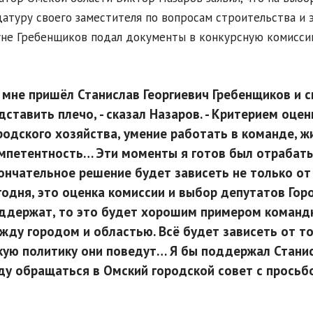
атуру своего заместителя по вопросам строительства и 
не Гребенщиков подал документы в конкурсную комиссию.
 мне пришёл Станислав Георгиевич Гребенщиков и с
дставить плечо, - сказал Назаров. - Критерием оце
родского хозяйства, умение работать в команде, ж
мпетентность… Эти моменты я готов был отрабатыв
ончательное решение будет зависеть не только от 
годня, это оценка комиссии и выбор депутатов Гор
ддержат, то это будет хорошим примером команд
жду городом и областью. Всё будет зависеть от то
кую политику они поведут… Я бы поддержал Станис
ду обращаться в Омский городской совет с просьб