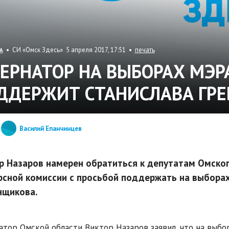
• СИ «Омск Здесь» 5 апреля 2017, 17:51 •
печать
А
БЕРНАТОР НА ВЫБОРАХ МЭР
ДДЕРЖИТ СТАНИСЛАВА ГР
Василий Епанчинцев
р Назаров намерен обратиться к депутатам Омског
рсной комиссии с просьбой поддержать на выбора
нщикова.
атор Омской области Виктор Назаров заявил, что на выб