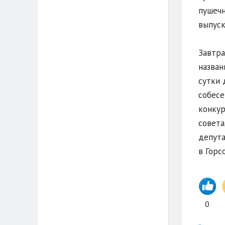
пушечн
выпуск
Завтра
назван
сутки 
собесе
конкур
совета
депута
в Горс
0