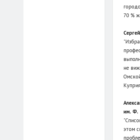
городо
70 % ж
Сергей
"Избра
профес
выполн
не виж
Омской
Куприя
Алекса
им.
Ф.
"Списо
этом с
пробле