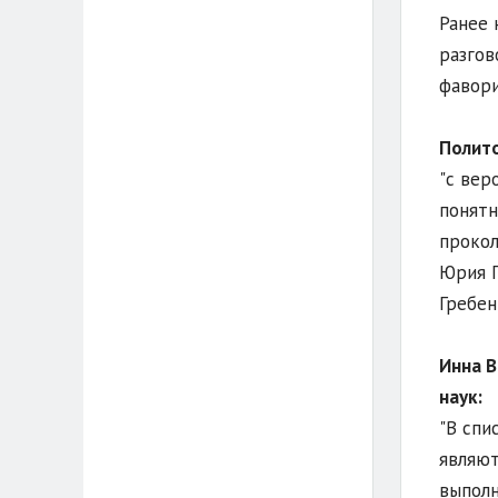
Ранее 
разгов
фавори
Полит
"с вер
понятн
прокол
Юрия Г
Гребен
Инна В
наук:
"В спи
являют
выполн