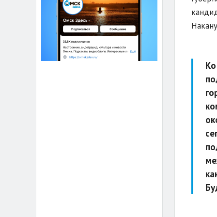
кандид
Накану
Ко
по
го
ко
ок
се
по
ме
ка
Бу