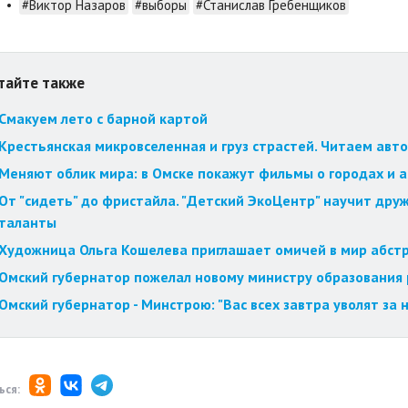
•
#Виктор Назаров
#выборы
#Станислав Гребенщиков
тайте также
Смакуем лето с барной картой
Крестьянская микровселенная и груз страстей. Читаем авт
Меняют облик мира: в Омске покажут фильмы о городах и 
От "сидеть" до фристайла. "Детский ЭкоЦентр" научит друж
таланты
Художница Ольга Кошелева приглашает омичей в мир абст
Омский губернатор пожелал новому министру образования
Омский губернатор - Минстрою: "Вас всех завтра уволят за
ься: