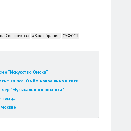
на Свешникова
#Заксобрание
#УФССП
зее "Искусство Омска"
ит за пса. О чём новое кино в сети
вечер "Музыкального пикника"
питомца
 Москве