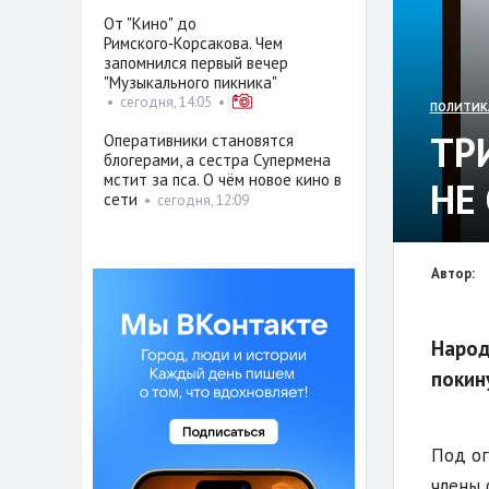
От "Кино" до
Римского‑Корсакова. Чем
запомнился первый вечер
"Музыкального пикника"
•
сегодня, 14:05
•
ПОЛИТИК
ТР
Оперативники становятся
блогерами, а сестра Супермена
мстит за пса. О чём новое кино в
НЕ
сети
•
сегодня, 12:09
Автор:
Народ
покин
Под ог
члены 