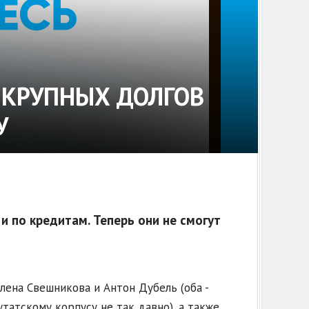
 КРУПНЫХ ДОЛГОВ
У
и по кредитам. Теперь они не смогут
лена Свешникова и Антон Дубель (оба -
татскому корпусу не так давно), а также