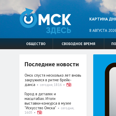
КАРТИНА ДН
8 АВГУСТА 2026
ОБЩЕСТВО
СВОБОДНОЕ ВРЕМЯ
П
Последние новости
Омск спустя несколько лет вновь
закружился в ритме брейк-
данса
•
сегодня, 18:16
•
Город в деталях и
масштабах. Итоги
выставки‑конкурса в музее
"Искусство Омска"
•
сегодня,
16:05
•