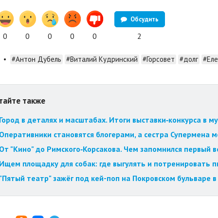
Обсудить
0
0
0
0
0
2
•
#Антон Дубель
#Виталий Кудринский
#Горсовет
#долг
#Еле
тайте также
Город в деталях и масштабах. Итоги выставки‑конкурса в му
Оперативники становятся блогерами, а сестра Супермена мст
От "Кино" до Римского‑Корсакова. Чем запомнился первый 
Ищем площадку для собак: где выгулять и потренировать 
"Пятый театр" зажёг под кей-поп на Покровском бульваре в