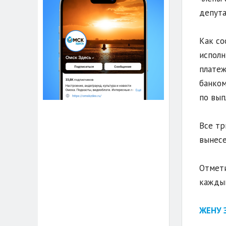
депута
Как со
исполн
платеж
банком
по вып
Все тр
вынесе
Отмети
каждый
ЖЕНУ 