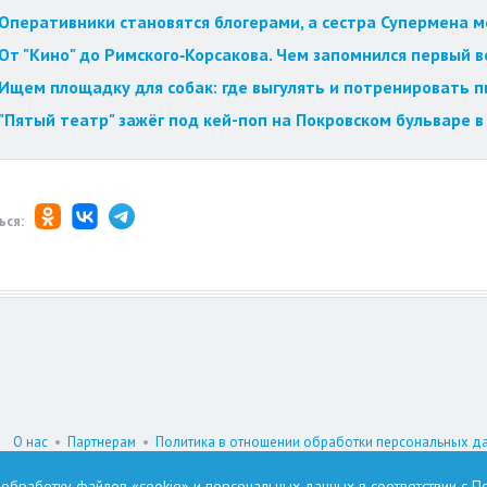
Оперативники становятся блогерами, а сестра Супермена мст
От "Кино" до Римского‑Корсакова. Чем запомнился первый 
Ищем площадку для собак: где выгулять и потренировать 
"Пятый театр" зажёг под кей-поп на Покровском бульваре в
ься:
О нас
•
Партнерам
•
Политика в отношении обработки персональных д
При цитировании материалов гиперссылка на www.omskzdes.ru обязатель
а обработку файлов «cookie» и персональных данных в соответствии с
По