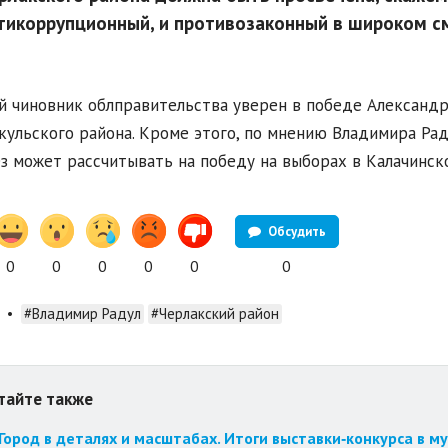
тикоррупционный, и противозаконный в широком см
 чиновник облправительства уверен в победе Александр
ульского района. Кроме этого, по мнению Владимира Ра
з может рассчитывать на победу на выборах в Калачинск
Обсудить
0
0
0
0
0
0
•
#Владимир Радул
#Черлакский район
тайте также
Город в деталях и масштабах. Итоги выставки‑конкурса в му