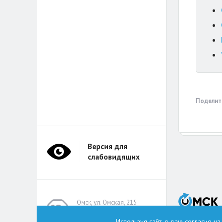
Поделит
Версия для
слабовидящих
Омск, ул. Омская, 215
(помещение А314)
Используя сайт, я даю согласие н
omskzdes@inbox.ru