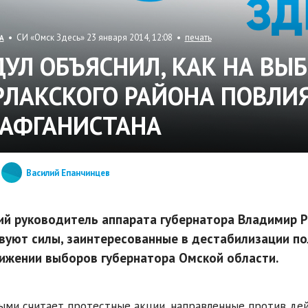
• СИ «Омск Здесь» 23 января 2014, 12:08 •
печать
А
ДУЛ ОБЪЯСНИЛ, КАК НА ВЫ
РЛАКСКОГО РАЙОНА ПОВЛИ
 АФГАНИСТАНА
Василий Епанчинцев
й руководитель аппарата губернатора Владимир Ра
вуют силы, заинтересованные в дестабилизации п
ижении выборов губернатора Омской области.
ыми считает протестные акции, направленные против де