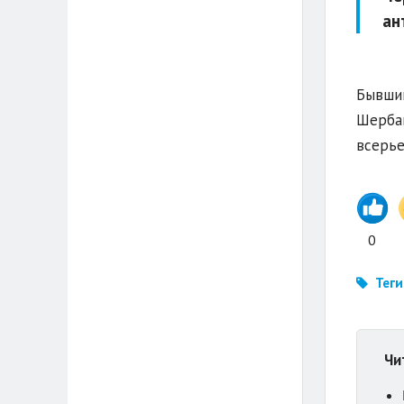
ан
Бывший
Шербак
всерье
0
Теги
Чи