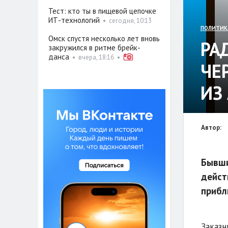
Тест: кто ты в пищевой цепочке
ИТ-технологий
•
сегодня, 10:13
ПОЛИТИК
Омск спустя несколько лет вновь
РА
закружился в ритме брейк-
данса
•
вчера, 18:16
•
ЧЕ
ИЗ
Автор:
Бывши
дейст
прибл
Заказн