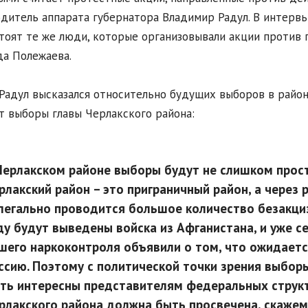
дитель аппарата губернатора Владимир Радул. В интервь
тоят те же люди, которые организовывали акции против 
да Полежаева.
Радул высказался относительно будущих выборов в район
т выборы главы Черлакского района:
Черлакском районе выборы будут не слишком прост
рлакский район – это приграничный район, а через 
легально проводится большое количество безакциз
ду будут выведены войска из Афганистана, и уже с
шего наркоконтроля объявили о том, что ожидает
ссию. Поэтому с политической точки зрения выбор
ть интересны представителям федеральных структ
рлакского района должна быть просвечена, скажем 