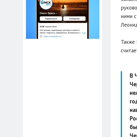
руково
ними с
Леони
Также 
считае
В 
Че
не
го
на
Ро
бы
Че