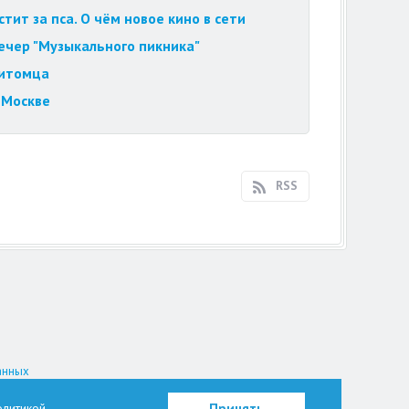
ит за пса. О чём новое кино в сети
вечер "Музыкального пикника"
питомца
 Москве
RSS
анных
на.
литикой
Принять