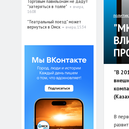
Торговым павильонам не дадут
"затеряться в толпе"
•
вчера,
16:08
ПОЛИТИК
"Театральный поезд" может
"М
вернуться в Омск
•
вчера, 15:34
ВЛ
ПР
"В 20
внешн
компа
(Казах
В перв
развит