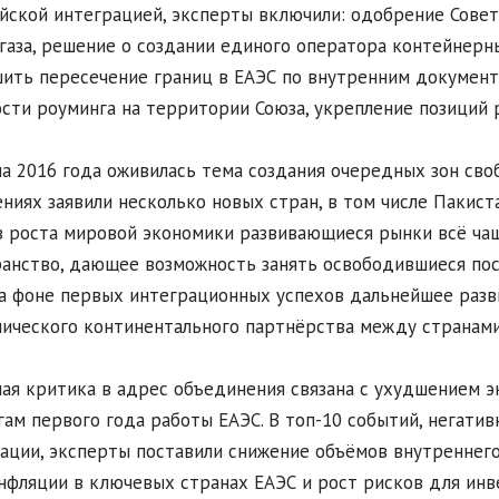
йской интеграцией, эксперты включили: одобрение Сов
газа, решение о создании единого оператора контейнер
ить пересечение границ в ЕАЭС по внутренним документ
сти роуминга на территории Союза, укрепление позиций р
ла 2016 года оживилась тема создания очередных зон св
ниях заявили несколько новых стран, в том числе Пакист
 роста мировой экономики развивающиеся рынки всё ча
анство, дающее возможность занять освободившиеся пос
на фоне первых интеграционных успехов дальнейшее разв
ического континентального партнёрства между странами
ая критика в адрес объединения связана с ухудшением э
гам первого года работы ЕАЭС. В топ-10 событий, негати
ации, эксперты поставили снижение объёмов внутреннег
нфляции в ключевых странах ЕАЭС и рост рисков для инв