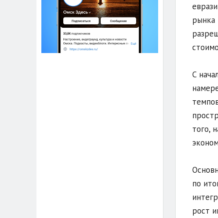
еврази
рынка 
разреш
стоимо
С нача
намере
темпов
простр
того, 
эконом
Основн
по ито
интегр
рост и