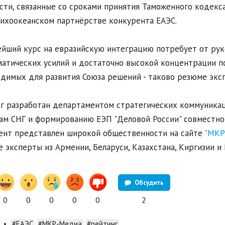
сти, связанные со сроками принятия Таможенного кодекса
ихоокеанском партнёрстве конкурента ЕАЭС.
йший курс на евразийскую интеграцию потребует от ру
атических усилий и достаточно высокой концентрации п
димых для развития Союза решений - таково резюме экс
г разработан департаментом стратегических коммуника
ам СНГ и формированию ЕЭП "Деловой России" совместно с
нт представлен широкой общественности на сайте
"МКР
е эксперты из Армении, Беларуси, Казахстана, Киргизии и 
Обсудить
0
0
0
0
0
2
•
#ЕАЭС
#МКР-Медиа
#рейтинг