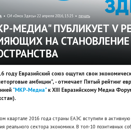
• СИ «Омск Здесь» 22 апреля 2016, 15:25 •
печать
А
КР-МЕДИА" ПУБЛИКУЕТ V Р
ИЯЮЩИХ НА СТАНОВЛЕНИЕ 
ОСТРАНСТВА
16 году Евразийский союз ощутил свои экономичес
еторговые амбиции", - отмечает Пятый рейтинг ев
нией
"МКР-Медиа"
к XIII Евразийскому Медиа Фору
стан).
ом квартале 2016 года страны ЕАЭС вступили в активну
ия реального сектора экономики. В топ-10 позитивных со