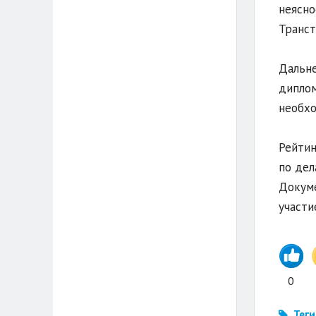
неясно
Транст
Дальне
диплом
необхо
Рейтин
по дел
Докуме
участи
0
Теги