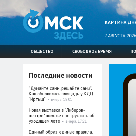
КАРТИНА ДН
7 АВГУСТА 2026
ОБЩЕСТВО
СВОБОДНОЕ ВРЕМЯ
П
Последние новости
"Думайте сами, решайте сами".
Как обновилась площадь у КДЦ
"Иртыш"
•
вчера, 18:01
Новая выставка в "Либеров-
центре" поможет не грустить об
уходящем лете
•
вчера, 17:21
Единый образ, единые правила.