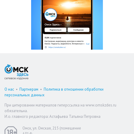
О нас
•
Партнерам
•
Политика в отношении обработки
персональных данных
При цитировании материалов гиперссылка на www.omskzdes.ru
обязательна.
И.о. главного редактора: Астафьева Татьяна Петровна
Омск, ул. Омская, 215 (помещение
А314)