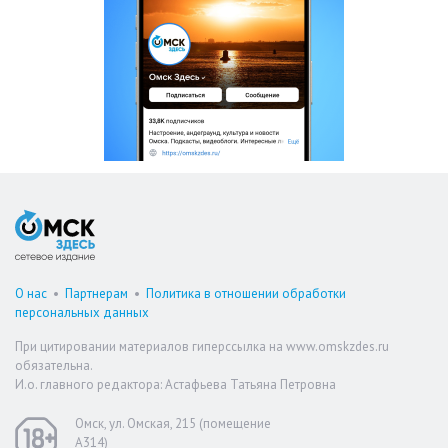
О нас
•
Партнерам
•
Политика в отношении обработки
персональных данных
При цитировании материалов гиперссылка на www.omskzdes.ru
обязательна.
И.о. главного редактора: Астафьева Татьяна Петровна
Омск, ул. Омская, 215 (помещение
А314)