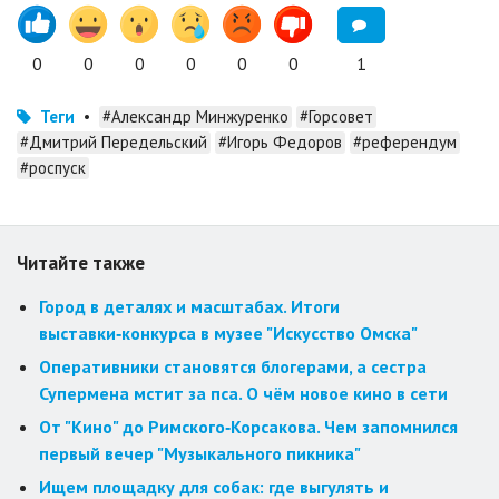
0
0
0
0
0
0
1
Теги
•
#Александр Минжуренко
#Горсовет
#Дмитрий Передельский
#Игорь Федоров
#референдум
#роспуск
Читайте также
Город в деталях и масштабах. Итоги
выставки‑конкурса в музее "Искусство Омска"
Оперативники становятся блогерами, а сестра
Супермена мстит за пса. О чём новое кино в сети
От "Кино" до Римского‑Корсакова. Чем запомнился
первый вечер "Музыкального пикника"
Ищем площадку для собак: где выгулять и