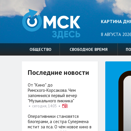
КАРТИНА ДН
8 АВГУСТА 2026
ОБЩЕСТВО
СВОБОДНОЕ ВРЕМЯ
П
Последние новости
От "Кино" до
Римского‑Корсакова. Чем
запомнился первый вечер
"Музыкального пикника"
•
сегодня, 14:05
•
Оперативники становятся
блогерами, а сестра Супермена
мстит за пса. О чём новое кино в