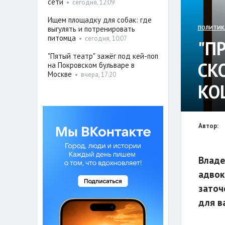
сети
•
сегодня, 12:09
Ищем площадку для собак: где
выгулять и потренировать
ПОЛИТИК
питомца
•
сегодня, 10:07
"П
"Пятый театр" зажёг под кей-поп
СК
на Покровском бульваре в
Москве
•
вчера, 17:20
КО
Автор:
Владе
адвок
заточ
для в