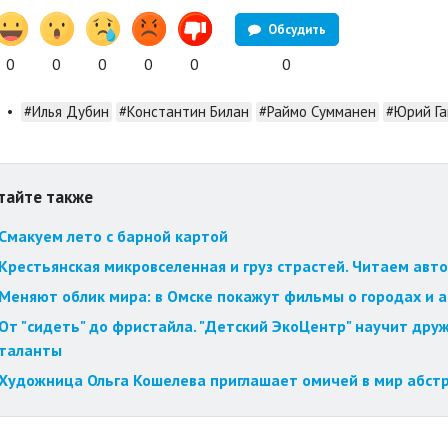
Обсудить
0
0
0
0
0
0
•
#Илья Дубин
#Константин Билан
#Раймо Сумманен
#Юрий Га
тайте также
Смакуем лето с барной картой
Крестьянская микровселенная и груз страстей. Читаем авт
Меняют облик мира: в Омске покажут фильмы о городах и 
От "сидеть" до фристайла. "Детский ЭкоЦентр" научит друж
таланты
Художница Ольга Кошелева приглашает омичей в мир абст