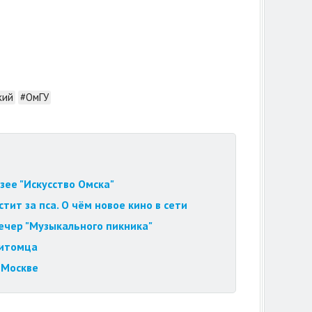
кий
#ОмГУ
зее "Искусство Омска"
ит за пса. О чём новое кино в сети
вечер "Музыкального пикника"
питомца
 Москве