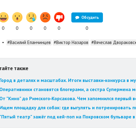
Обсудить
0
0
0
0
0
0
•
#Василий Епанчинцев
#Виктор Назаров
#Вячеслав Двораковс
тайте также
Город в деталях и масштабах. Итоги выставки‑конкурса в му
Оперативники становятся блогерами, а сестра Супермена мст
От "Кино" до Римского‑Корсакова. Чем запомнился первый 
Ищем площадку для собак: где выгулять и потренировать 
"Пятый театр" зажёг под кей-поп на Покровском бульваре в