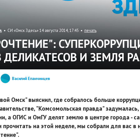
• СИ «Омск Здесь» 14 августа 2014, 17:45 •
печать
А
РОЧТЕНИЕ": СУПЕРКОРРУПЦ
З ДЕЛИКАТЕСОВ И ЗЕМЛЯ Р
Василий Епанчинцев
вой Омск" выяснил, где собралось больше коррупци
авительстве, "Комсомольская правда" задумалась,
ии, а ОГИС и ОмГУ делят землю в центре города - са
и прочитать на этой неделе, мы собрали для вас в
тение".