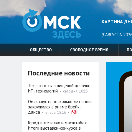
КАРТИНА ДН
9 АВГУСТА 2026
ОБЩЕСТВО
СВОБОДНОЕ ВРЕМЯ
П
Последние новости
Тест: кто ты в пищевой цепочке
ИТ-технологий
•
сегодня, 10:13
Омск спустя несколько лет вновь
закружился в ритме брейк-
данса
•
вчера, 18:16
•
Город в деталях и масштабах.
Итоги выставки‑конкурса в