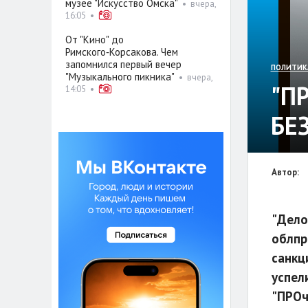
музее "Искусство Омска"
•
вчера,
16:05
•
От "Кино" до
Римского‑Корсакова. Чем
запомнился первый вечер
ПОЛИТИК
"Музыкального пикника"
•
вчера,
"П
14:05
•
БЕ
Автор:
"Дело
облпр
санкц
успел
"ПРОч