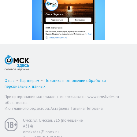
О нас
•
Партнерам
•
Политика в отношении обработки
персональных данных
При цитировании материалов гиперссылка на www.omskzdes.ru
обязательна.
И.о. главного редактора: Астафьева Татьяна Петровна
Омск, ул. Омская, 215 (помещение
А314)
omskzdes@inbox.ru