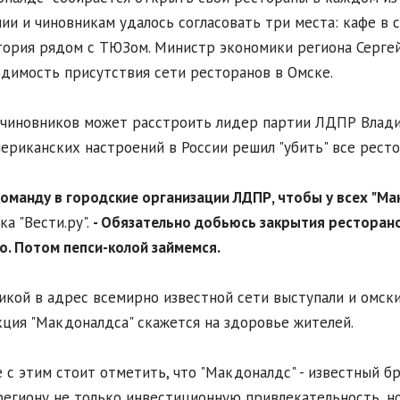
ии и чиновникам удалось согласовать три места: кафе в с
ория рядом с ТЮЗом. Министр экономики региона Серге
димость присутствия сети ресторанов в Омске.
чиновников может расстроить лидер партии ЛДПР Влади
ериканских настроений в России решил "убить" все ресто
команду в городские организации ЛДПР, чтобы у всех "М
ка "Вести.ру".
- Обязательно добьюсь закрытия ресторанов
о. Потом пепси-колой займемся.
икой в адрес всемирно известной сети выступали и омски
ция "Макдоналдса" скажется на здоровье жителей.
 с этим стоит отметить, что "Макдоналдс" - известный бр
региону не только инвестиционную привлекательность, но