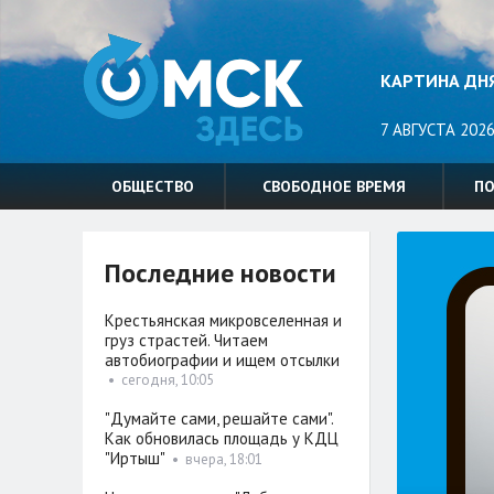
КАРТИНА ДН
7 АВГУСТА 2026
ОБЩЕСТВО
СВОБОДНОЕ ВРЕМЯ
П
Последние новости
Крестьянская микровселенная и
груз страстей. Читаем
автобиографии и ищем отсылки
•
сегодня, 10:05
"Думайте сами, решайте сами".
Как обновилась площадь у КДЦ
"Иртыш"
•
вчера, 18:01