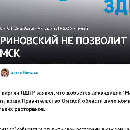
• СИ «Омск Здесь» 4 апреля 2014, 15:36 •
печать
А
РИНОВСКИЙ НЕ ПОЗВОЛИТ 
ОМСК
Антон Маликов
 партии ЛДПР заявил, что добьётся ликвидации "Ма
т, когда Правительство Омской области дало комп
льких ресторанов.
налдс" собирается открыть свои рестораны в каждом из 