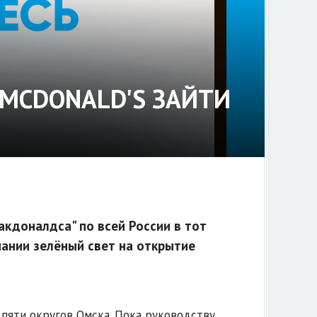
MCDONALD'S ЗАЙТИ
кдоналдса" по всей России в тот
ании зелёный свет на открытие
пяти округов Омска. Пока руководству