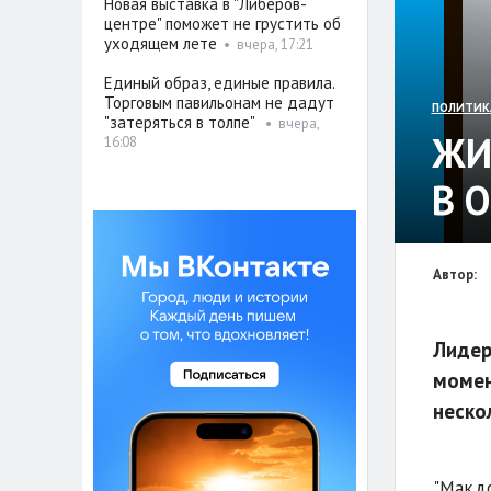
Новая выставка в "Либеров-
центре" поможет не грустить об
уходящем лете
•
вчера, 17:21
Единый образ, единые правила.
Торговым павильонам не дадут
ПОЛИТИК
"затеряться в толпе"
•
вчера,
ЖИ
16:08
В 
Автор:
Лидер
момен
неско
"Макдо