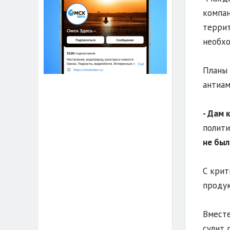
компан
террит
необхо
Планы 
антиам
- Дам 
полити
не был
С крит
продук
Вместе
сулит 