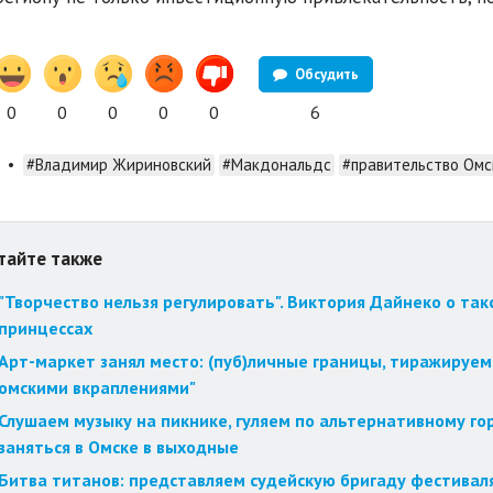
Обсудить
0
0
0
0
0
6
•
#Владимир Жириновский
#Макдональдс
#правительство Омс
тайте также
"Творчество нельзя регулировать". Виктория Дайнеко о так
принцессах
Арт-маркет занял место: (пуб)личные границы, тиражируем
омскими вкраплениями"
Слушаем музыку на пикнике, гуляем по альтернативному го
заняться в Омске в выходные
Битва титанов: представляем судейскую бригаду фестиваля