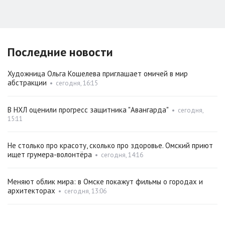
Последние новости
Художница Ольга Кошелева приглашает омичей в мир
абстракции
•
сегодня, 16:15
В НХЛ оценили прогресс защитника "Авангарда"
•
сегодня,
15:11
Не столько про красоту, сколько про здоровье. Омский приют
ищет грумера-волонтёра
•
сегодня, 14:16
Меняют облик мира: в Омске покажут фильмы о городах и
архитекторах
•
сегодня, 13:06