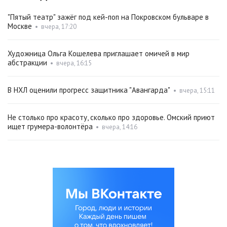
"Пятый театр" зажёг под кей-поп на Покровском бульваре в
Москве
•
вчера, 17:20
Художница Ольга Кошелева приглашает омичей в мир
абстракции
•
вчера, 16:15
В НХЛ оценили прогресс защитника "Авангарда"
•
вчера, 15:11
Не столько про красоту, сколько про здоровье. Омский приют
ищет грумера-волонтёра
•
вчера, 14:16