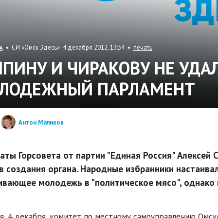
• СИ «Омск Здесь» 4 декабря 2012, 13:34 •
печать
А
ЯПИНУ И ЧИРАКОВУ НЕ УДАЛ
ЛОДЕЖНЫЙ ПАРЛАМЕНТ
Антон Маликов
аты Горсовета от партии "Единая Россия" Алексей 
в создания органа. Народные избранники настаивал
вающее молодежь в "политическое мясо", однако 
я, 4 декабря, комитет по местному самоуправлению Омск