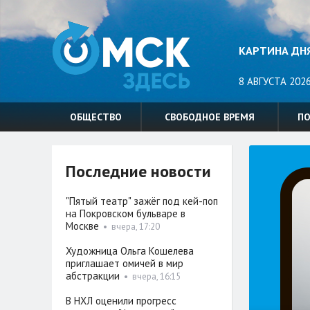
КАРТИНА ДН
8 АВГУСТА 2026
ОБЩЕСТВО
СВОБОДНОЕ ВРЕМЯ
П
Последние новости
"Пятый театр" зажёг под кей-поп
на Покровском бульваре в
Москве
•
вчера, 17:20
Художница Ольга Кошелева
приглашает омичей в мир
абстракции
•
вчера, 16:15
В НХЛ оценили прогресс