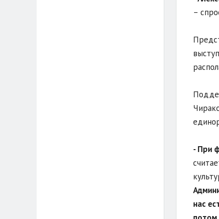
– спро
Предст
выступ
распол
Поддер
Чирако
единор
- При 
считае
культу
Админи
нас ес
потом 