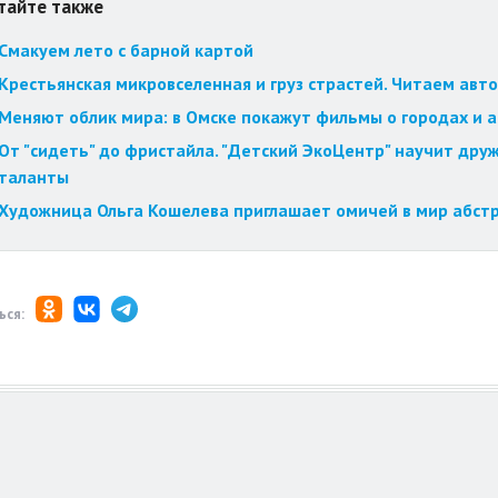
тайте также
Смакуем лето с барной картой
Крестьянская микровселенная и груз страстей. Читаем авт
Меняют облик мира: в Омске покажут фильмы о городах и 
От "сидеть" до фристайла. "Детский ЭкоЦентр" научит друж
таланты
Художница Ольга Кошелева приглашает омичей в мир абст
ься: