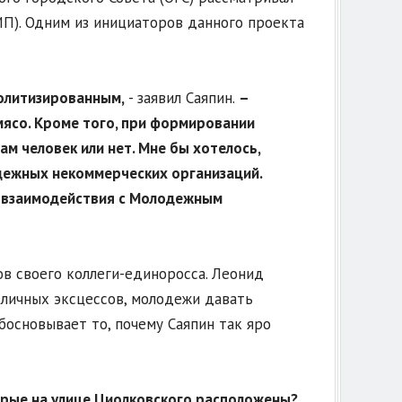
П). Одним из инициаторов данного проекта
политизированным,
- заявил Саяпин.
–
мясо. Кроме того, при формировании
ам человек или нет. Мне бы хотелось,
дежных некоммерческих организаций.
у взаимодействия с Молодежным
в своего коллеги-единоросса. Леонид
зличных эксцессов, молодежи давать
босновывает то, почему Саяпин так яро
торые на улице Циолковского расположены?