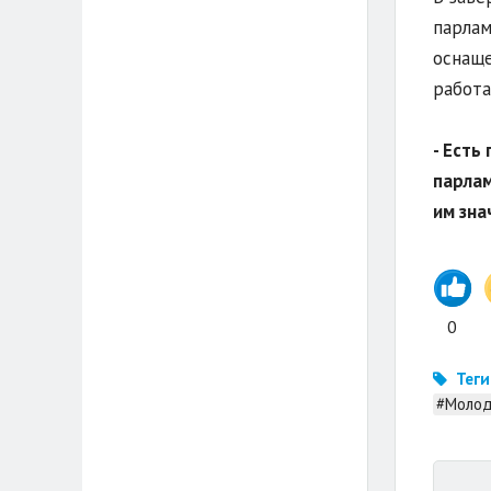
парлам
оснаще
работа
- Есть
парлам
им зна
0
Теги
#Молод