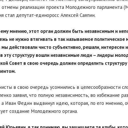
 отмены реализации проекта Молодежного парламента (М
я стал депутат-единоросс Алексей Саяпин.
оему мнению, этот орган должен быть независимым и не
жь не нужно втягивать в так называемое политическое 
 мы действовали чисто субъективно, решали, интересен н
в эту структуру вошли независимые люди – лидеры моло
кой Совет в свою очередь должен определить структур
ментом.
исты в свою очередь усомнились в целесообразности сло
енко заявил, что полную независимость, во избежание ра
, а Иван Федин выдвинул идею, которая, по его мнению, о
ует создание Молодежного органа.
сей Юрьевич, я так понимаю, вы защищаете те клубы, ко