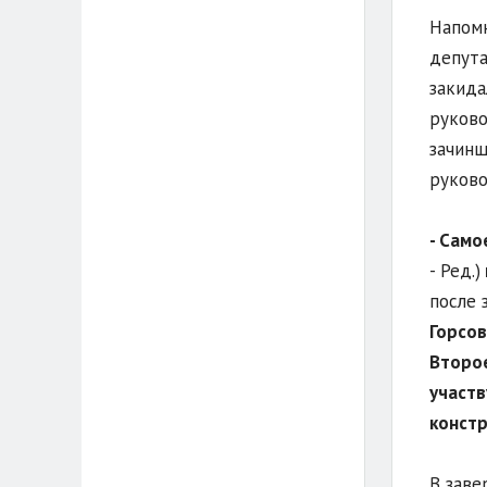
Напомн
депута
закида
руково
зачинщ
руково
- Само
- Ред.)
после 
Горсов
Второе
участв
констр
В заве