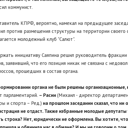
сил коммунист.
авитель КПРФ, вероятно, намекал на предыдущее заседа
ил против размещения структуры на территории своего ок
агается молодежный клуб "Салют".
жать инициативу Саяпина решил руководитель фракции "
в, заявивший, что его позиция никак не связана с недово
оссов, прошедших в состав органа.
формировании органа не были решены организационные, 
т парламентарий.
– Расин
(Михаил - директор департамен
ры и спорта – Ред.)
на прошлом заседании сказал, что ни 
страция не отдаст. Также избранные молодые депутаты у
ть строка? Нет, юридически не оформлена. Вы хотите, ч
пришла и обвинила нас в обмане? И мы не говорим о том,