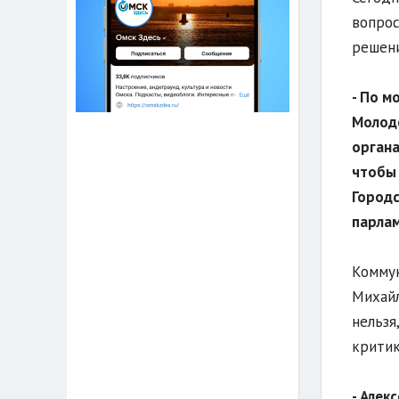
вопрос
решени
- По м
Молоде
органа
чтобы 
Городс
парла
Коммун
Михайл
нельзя
критик
- Алек