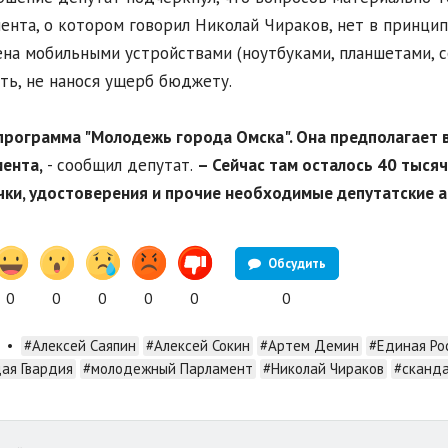
ента, о котором говорил Николай Чираков, нет в принци
на мобильными устройствами (ноутбуками, планшетами, с
ть, не нанося ущерб бюджету.
 программа "Молодежь города Омска". Она предполагает 
ента,
- сообщил депутат.
– Сейчас там осталось 40 тысяч
чки, удостоверения и прочие необходимые депутатские 
Обсудить
0
0
0
0
0
0
•
#Алексей Саяпин
#Алексей Сокин
#Артем Демин
#Единая Ро
ая Гвардия
#молодежный Парламент
#Николай Чираков
#сканд