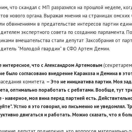
им, что скандал с МП разразился на прошлой неделе, ког
тов нового органа. Выражая мнения на страницах омски
ли обвинениями в предательстве интересов партии едино
дителем экспертного совета по созданию парламента. По
иками вмешательства стали депутат Заксобрания от парт
дитель "Молодой гвардии" в СФО Артем Демин.
е интересное, что с Александром Артемовым
(секретарем
не было согласовано внедрение Каракоза и Демина в этот
заседания комитета.
– Это не инициатива партии. Моя за
ета, оптимально поработать с ребятами. Вообще, тут три
 - наверное, моя вина перед партией есть. Действительно,
уйте". Устно я это говорил, но письменно не уведомлял. 
уктивно двигаться и работать. Можно сказать, что я бол
ршение депутат подчеркнул, что вопросов материально-