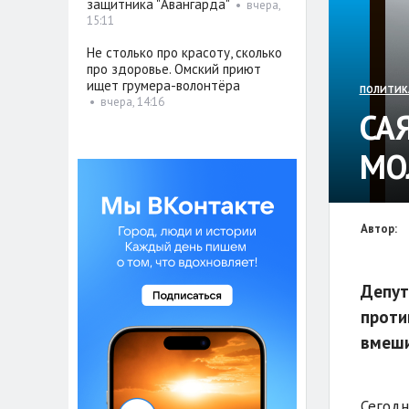
защитника "Авангарда"
•
вчера,
15:11
Не столько про красоту, сколько
про здоровье. Омский приют
ищет грумера-волонтёра
ПОЛИТИК
•
вчера, 14:16
СА
МО
Автор:
Депут
проти
вмеши
Сегодн