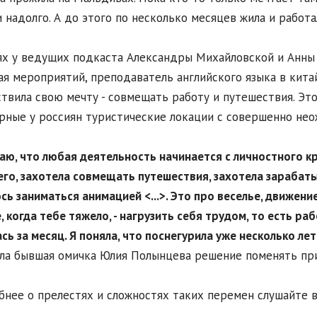
и надолго. А до этого по несколько месяцев жила и работа
ях у ведущих подкаста Александры Михайловской и Анны 
я мероприятий, преподаватель английского языка в кита
твила свою мечту - совмещать работу и путешествия. Это
рные у россиян туристические локации с совершенно нео
маю, что любая деятельность начинается с личностного кр
го, захотела совмещать путешествия, захотела зарабатыв
сь заниматься анимацией <...>. Это про веселье, движени
, когда тебе тяжело, - нагрузить себя трудом, то есть р
сь за месяц. Я поняла, что поснегурила уже несколько ле
ла бывшая омичка Юлия Полынцева решение поменять пр
нее о прелестях и сложностях таких перемен слушайте в