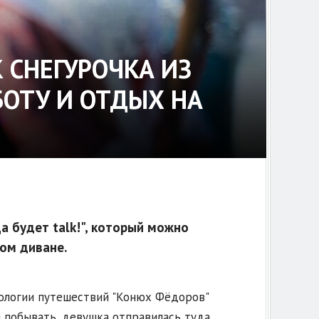
 СНЕГУРОЧКА ИЗ
БОТУ И ОТДЫХ НА
а будет talk!", который можно
мом диване.
хологии путешествий "Конюх Фёдоров"
м побывать, девушка отправилась туда