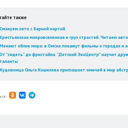
тайте также
Смакуем лето с барной картой
Крестьянская микровселенная и груз страстей. Читаем авт
Меняют облик мира: в Омске покажут фильмы о городах и 
От "сидеть" до фристайла. "Детский ЭкоЦентр" научит друж
таланты
Художница Ольга Кошелева приглашает омичей в мир абст
ься: