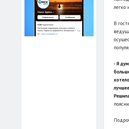
легко 
В гост
ведуща
осущес
популя
- Я ду
больше
хотело
лучшее
Решила
поясни
Подроб