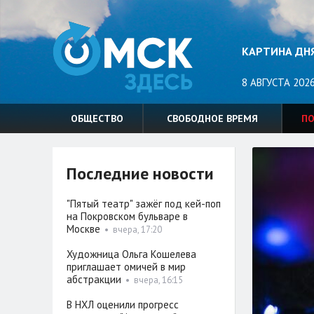
КАРТИНА ДН
8 АВГУСТА 2026
ОБЩЕСТВО
СВОБОДНОЕ ВРЕМЯ
П
Последние новости
"Пятый театр" зажёг под кей-поп
на Покровском бульваре в
Москве
•
вчера, 17:20
Художница Ольга Кошелева
приглашает омичей в мир
абстракции
•
вчера, 16:15
В НХЛ оценили прогресс