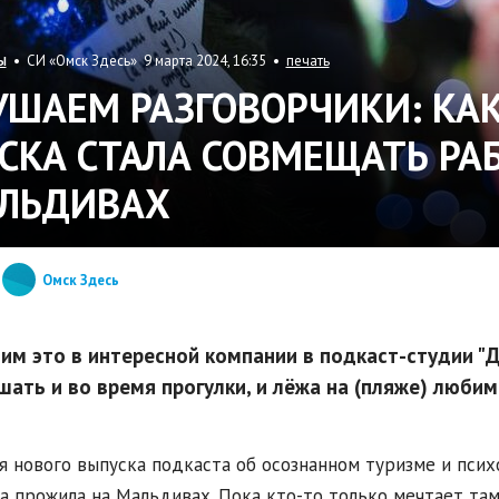
• СИ «Омск Здесь» 9 марта 2024, 16:35 •
печать
Ы
УШАЕМ РАЗГОВОРЧИКИ: КАК
СКА СТАЛА СОВМЕЩАТЬ РА
ЛЬДИВАХ
Омск Здесь
им это в интересной компании в подкаст-студии "Д
шать и во время прогулки, и лёжа на (пляже) люби
я нового выпуска подкаста об осознанном туризме и пси
а прожила на Мальдивах. Пока кто-то только мечтает та