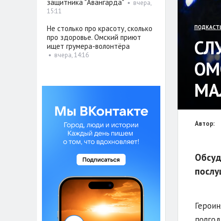
защитника "Авангарда"
•
вчера,
15:11
Не столько про красоту, сколько
ПОДКАСТ
про здоровье. Омский приют
СЛ
ищет грумера-волонтёра
•
вчера, 14:16
ОМ
МА
Автор:
Обсуд
послу
Героин
полгод