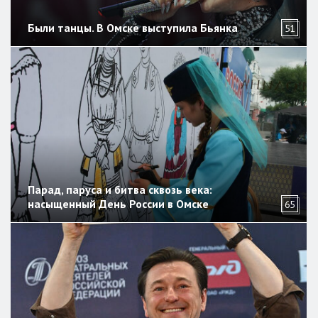
Были танцы. В Омске выступила Бьянка
51
Парад, паруса и битва сквозь века:
насыщенный День России в Омске
65