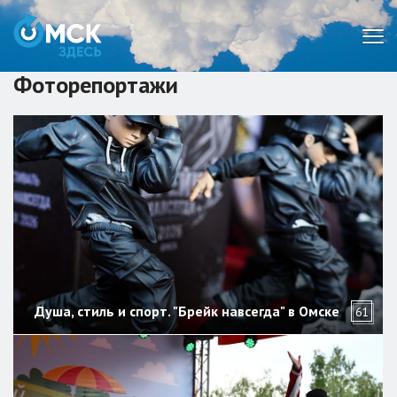
Мен
Фоторепортажи
Душа, стиль и спорт. "Брейк навсегда" в Омске
61