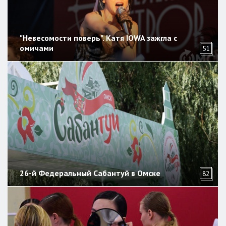
"Невесомости поверь". Катя IOWA зажгла с
омичами
51
26-й Федеральный Сабантуй в Омске
82