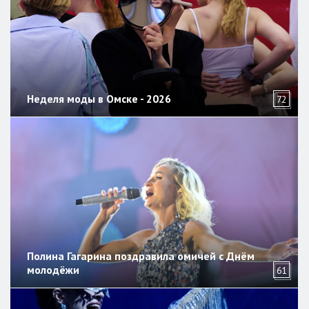
Неделя моды в Омске - 2026
72
Полина Гагарина поздравила омичей с Днём
молодёжи
61