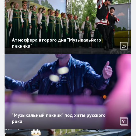
Атмосфера второго дня "Музыкального
пикника"
29
"Музыкальный пикник" под хиты русского
рока
51