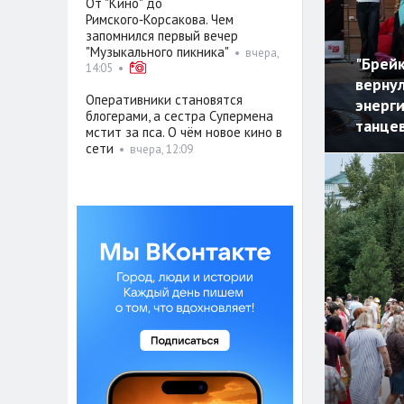
От "Кино" до
Римского‑Корсакова. Чем
запомнился первый вечер
"Музыкального пикника"
•
вчера,
"Брейк
14:05
•
верну
Оперативники становятся
энерг
блогерами, а сестра Супермена
танце
мстит за пса. О чём новое кино в
сети
•
вчера, 12:09