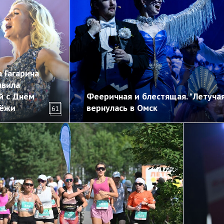
 Гагарина
авила
й с Днём
Фееричная и блестящая. "Летуча
ёжи
вернулась в Омск
61