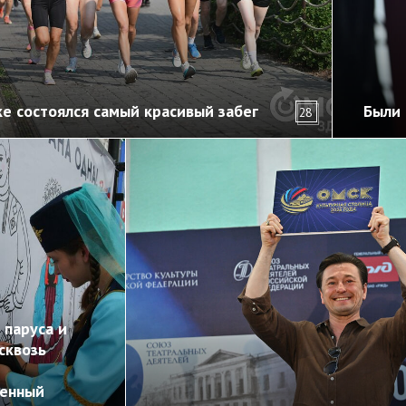
е состоялся самый красивый забег
Были 
28
 паруса и
сквозь
енный