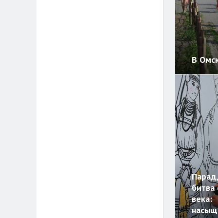
В Омск
Парад,
битва 
века:
насыщ