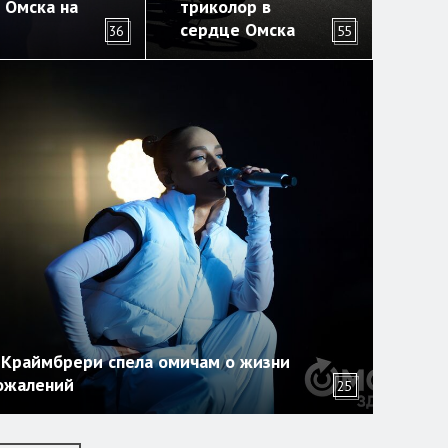
 Омска на
триколор в
сердце Омска
36
55
Краймбрери спела омичам о жизни
ожалений
25