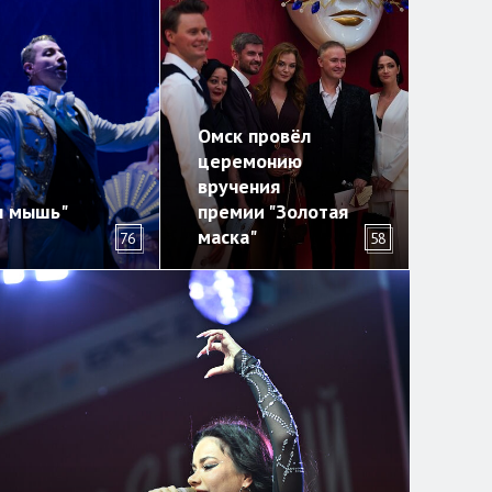
Омск провёл
церемонию
вручения
я мышь"
премии "Золотая
маска"
76
58