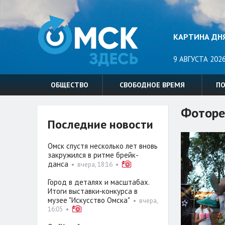
КАРТИНА ДН
9 АВГУСТА 2026
ОБЩЕСТВО
СВОБОДНОЕ ВРЕМЯ
П
Фоторе
Последние новости
Омск спустя несколько лет вновь
закружился в ритме брейк-
данса
•
вчера, 18:16
•
Город в деталях и масштабах.
Итоги выставки‑конкурса в
музее "Искусство Омска"
•
вчера,
16:05
•