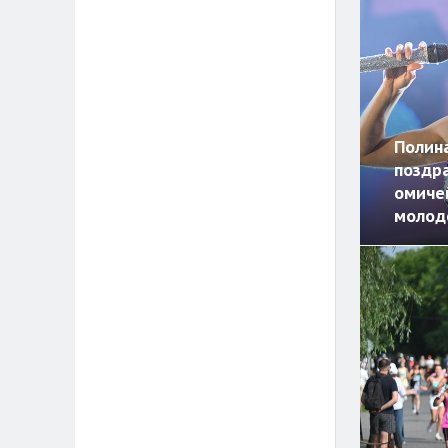
Полина
поздр
омиче
молод