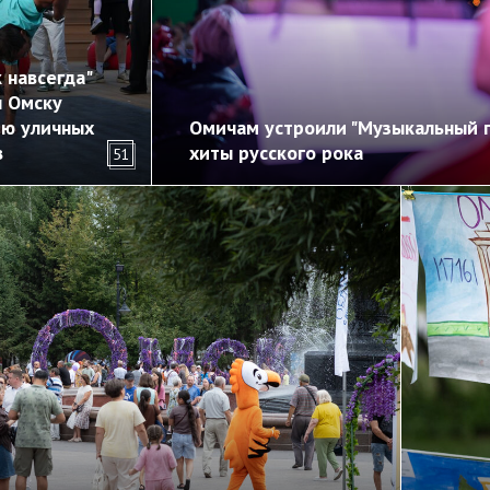
 навсегда"
л Омску
ию уличных
Омичам устроили "Музыкальный п
в
хиты русского рока
51