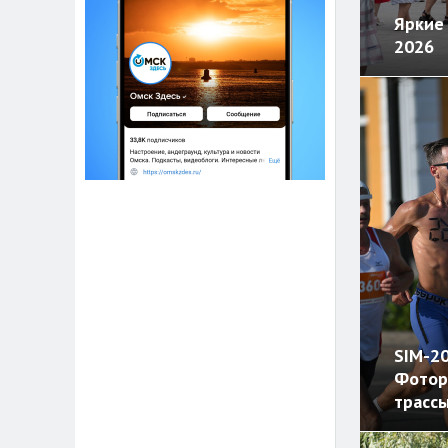
Яркие 
2026
SIM-20
Фотор
трасс