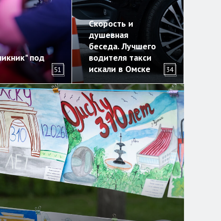
Скорость и
душевная
беседа. Лучшего
икник" под
водителя такси
искали в Омске
51
34