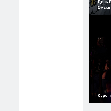
День Р
Омске
Курс 