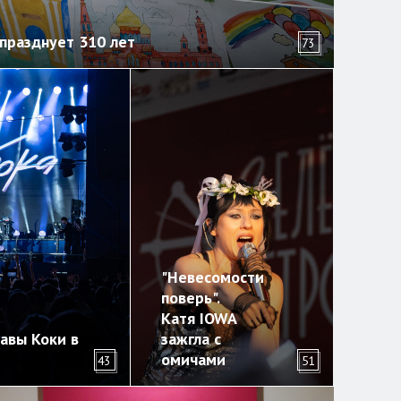
празднует 310 лет
73
"Невесомости
поверь".
Катя IOWA
авы Коки в
зажгла с
омичами
43
51