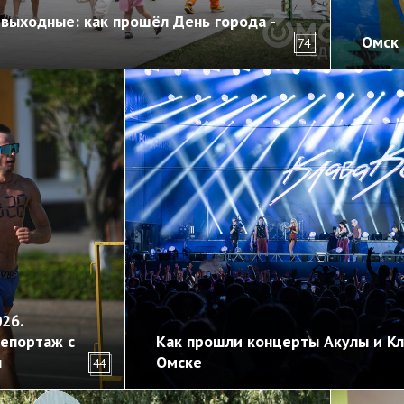
выходные: как прошёл День города -
Омск 
74
26.
епортаж с
Как прошли концерты Акулы и Кл
ы
Омске
44