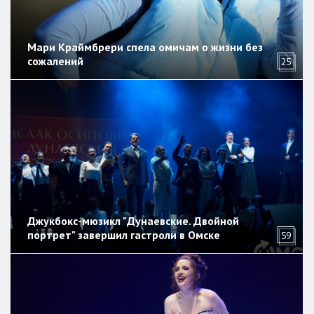
Мари Краймбрери спела омичам о жизни без
сожалений
25
Джукбокс-мюзикл "Дунаевские. Двойной
портрет" завершил гастроли в Омске
59