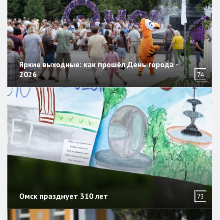
Яркие выходные: как прошёл День города -
2026
74
Омск празднует 310 лет
73