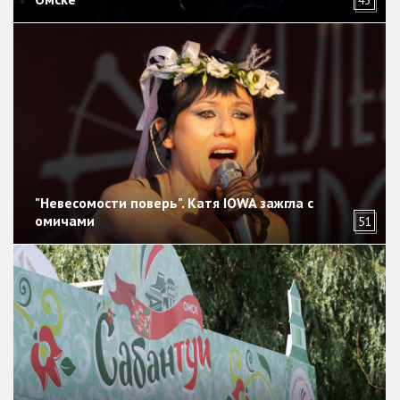
43
"Невесомости поверь". Катя IOWA зажгла с
омичами
51