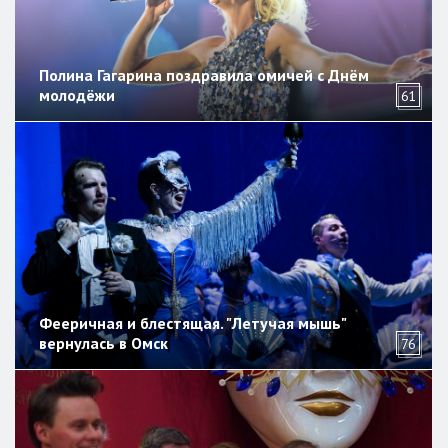
Полина Гагарина поздравила омичей с Днём
молодёжи
61
Фееричная и блестящая. "Летучая мышь"
вернулась в Омск
76