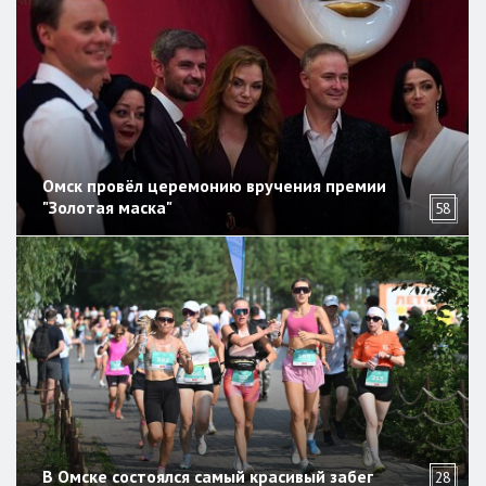
Омск провёл церемонию вручения премии
"Золотая маска"
58
В Омске состоялся самый красивый забег
28