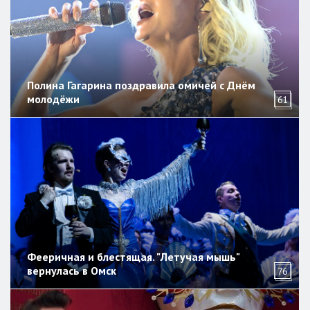
Полина Гагарина поздравила омичей с Днём
молодёжи
61
Фееричная и блестящая. "Летучая мышь"
вернулась в Омск
76