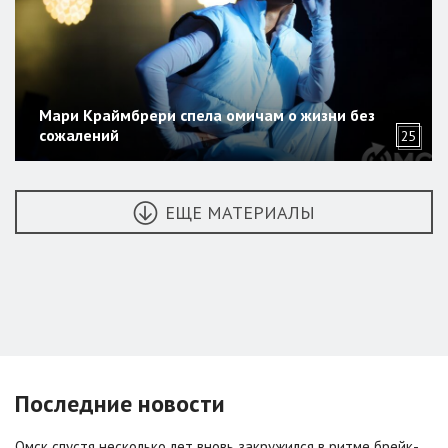
Мари Краймбрери спела омичам о жизни без
сожалений
25
ЕЩЕ МАТЕРИАЛЫ
Последние новости
Омск спустя несколько лет вновь закружился в ритме брейк-