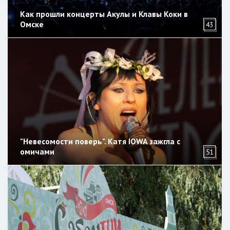
Как прошли концерты Акулы и Клавы Коки в
Омске
43
"Невесомости поверь". Катя IOWA зажгла с
омичами
51