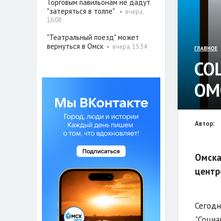
Торговым павильонам не дадут
"затеряться в толпе"
•
вчера,
16:08
"Театральный поезд" может
вернуться в Омск
•
вчера, 15:34
•
ГЛАВНОЕ
СО
ОМ
Автор:
Омска
центр
Сегодн
"Социа