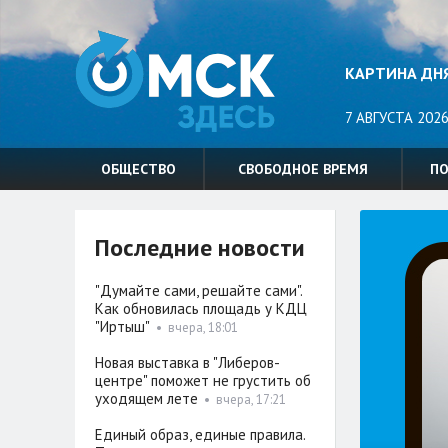
КАРТИНА ДН
7 АВГУСТА 2026
ОБЩЕСТВО
СВОБОДНОЕ ВРЕМЯ
П
Последние новости
"Думайте сами, решайте сами".
Как обновилась площадь у КДЦ
"Иртыш"
•
вчера, 18:01
Новая выставка в "Либеров-
центре" поможет не грустить об
уходящем лете
•
вчера, 17:21
Единый образ, единые правила.