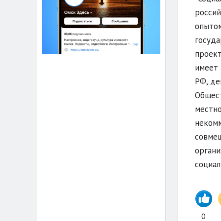
россий
опытом
госуда
проект
имеет 
РФ, де
Общест
местно
некомм
совмещ
органи
социал
0