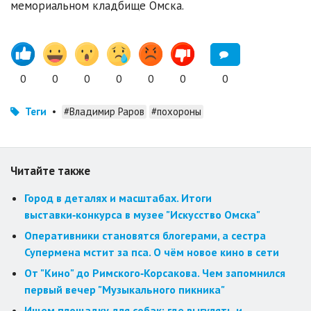
мемориальном кладбище Омска.
0
0
0
0
0
0
0
Теги
•
#Владимир Раров
#похороны
Читайте также
Город в деталях и масштабах. Итоги
выставки‑конкурса в музее "Искусство Омска"
Оперативники становятся блогерами, а сестра
Супермена мстит за пса. О чём новое кино в сети
От "Кино" до Римского‑Корсакова. Чем запомнился
первый вечер "Музыкального пикника"
Ищем площадку для собак: где выгулять и