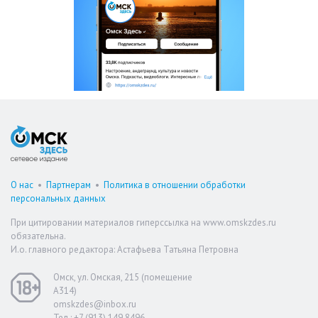
О нас
•
Партнерам
•
Политика в отношении обработки
персональных данных
При цитировании материалов гиперссылка на www.omskzdes.ru
обязательна.
И.о. главного редактора: Астафьева Татьяна Петровна
Омск, ул. Омская, 215 (помещение
А314)
omskzdes@inbox.ru
Тел.: +7 (913) 149 8496