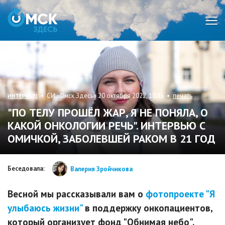
Мен
• СИ «Омск Здесь» 20 октября 2022, 11:45 •
печать
ИНТЕРВЬЮ
"ПО ТЕЛУ ПРОШЁЛ ЖАР, Я НЕ ПОНЯЛА, О
КАКОЙ ОНКОЛОГИИ РЕЧЬ". ИНТЕРВЬЮ С
ОМИЧКОЙ, ЗАБОЛЕВШЕЙ РАКОМ В 21 ГОД
Беседовала:
Валерия Зройчикова
Весной мы рассказывали вам о
фотопроекте "Я
улыбаюсь жизни"
в поддержку онкопациентов,
который организует фонд "Обнимая небо".