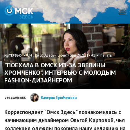
Мен
• СИ «Омск Здесь» 8 сентября 2021, 17:42 •
печать
ИНТЕРВЬЮ
"ПОЕХАЛА В ОМСК ИЗ-ЗА ЭВЕЛИНЫ
ХРОМЧЕНКО". ИНТЕРВЬЮ С МОЛОДЫМ
FASHION-ДИЗАЙНЕРОМ
Беседовала:
Валерия Зройчикова
Корреспондент "Омск Здесь" познакомилась с
начинающим дизайнером Ольгой Карповой, чья
коллекция одежды покорила нашу редакцию на