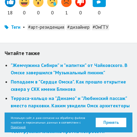
18
0
0
0
1
0
0
Теги
•
#арт-резиденция
#дизайнер
#ОмГТУ
Читайте также
"Жемчужина Сибири" и "напитки" от Чайковского. В
Омске завершился "Музыкальный пикник"
Попадаем в "Сердце Омска". Как прошло открытие
сквера у СКК имени Блинова
Терраса-кольцо на "Динамо" и "Любинский пассаж"
вместо парковки. Каким увидели Омск архитекторы
Новые испытания и чувства. Как актёра Александра
Используя сайт, я даю согласие на обработку файлов
Алёшкина закалил Омск
Принять
«cookie» и персональных данных в соответствии с
Политикой
Тест: русская классика против нейросети