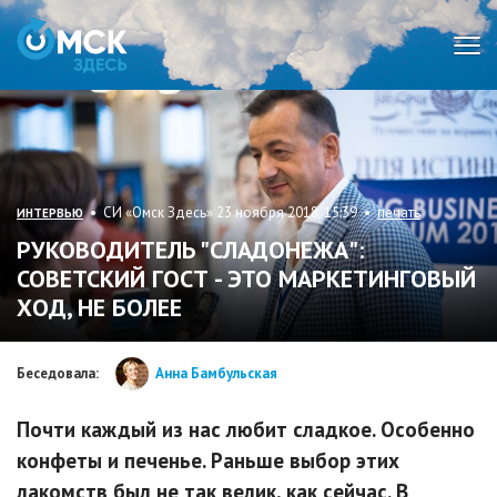
Мен
• СИ «Омск Здесь» 23 ноября 2018, 15:39 •
печать
ИНТЕРВЬЮ
РУКОВОДИТЕЛЬ "СЛАДОНЕЖА":
СОВЕТСКИЙ ГОСТ - ЭТО МАРКЕТИНГОВЫЙ
ХОД, НЕ БОЛЕЕ
Беседовала:
Анна Бамбульская
Почти каждый из нас любит сладкое. Особенно
конфеты и печенье. Раньше выбор этих
лакомств был не так велик, как сейчас. В