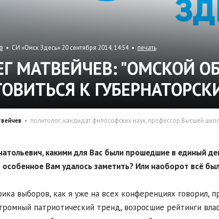
• СИ «Омск Здесь» 20 сентября 2014, 14:54 •
печать
Ю
ЕГ МАТВЕЙЧЕВ: "ОМСКОЙ О
ТОВИТЬСЯ К ГУБЕРНАТОРС
твейчев
• политолог, кандидат философских наук, профессор Высшей шко
натольевич, какими для Вас были прошедшие в единый д
 особенное Вам удалось заметить? Или наоборот всё бы
ика выборов, как я уже на всех конференциях говорил, п
огромный патриотический тренд, возросшие рейтинги власт