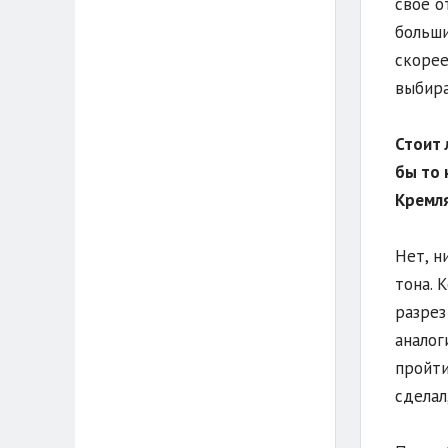
своё о
больши
скорее
выбира
Стоит 
бы то 
Кремл
Нет, н
тона. 
разрез
аналог
пройти
сделал