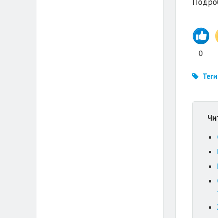
Подроб
0
Теги
Чи