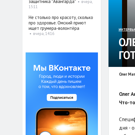
защитника "Авангарда"
•
вчера,
15:11
Не столько про красоту, сколько
про здоровье. Омский приют
ищет грумера-волонтёра
ИНТЕРВЬ
•
вчера, 14:16
ОЛ
ГО
Олег Ма
Олег А
Что-то
Специф
дня - 