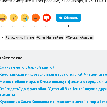
ности смотрите в воскресенье, 21 сентября, в 23:00 на 
Обсудить
0
0
0
0
0
1
•
#Владимир Путин
#Олег Матвейчев
#Омская область
тайте также
Смакуем лето с барной картой
Крестьянская микровселенная и груз страстей. Читаем авт
Меняют облик мира: в Омске покажут фильмы о городах и 
От "сидеть" до фристайла. "Детский ЭкоЦентр" научит друж
таланты
Художница Ольга Кошелева приглашает омичей в мир абст