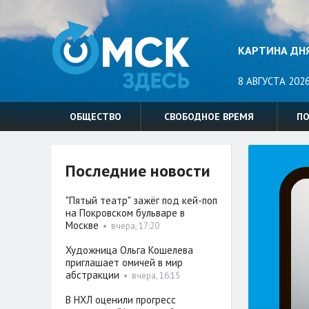
КАРТИНА ДН
8 АВГУСТА 2026
ОБЩЕСТВО
СВОБОДНОЕ ВРЕМЯ
П
Последние новости
"Пятый театр" зажёг под кей-поп
на Покровском бульваре в
Москве
•
вчера, 17:20
Художница Ольга Кошелева
приглашает омичей в мир
абстракции
•
вчера, 16:15
В НХЛ оценили прогресс