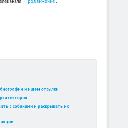
телеканале
"Продвижение"
.
обиографии и ищем отсылки
архитекторах
ить с собаками и раскрывать их
ракции