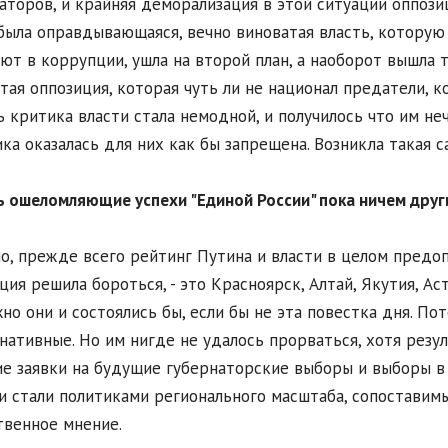
аторов, и крайняя деморализация в этой ситуации оппози
была оправдывающаяся, вечно виноватая власть, которую 
ют в коррупции, ушла на второй план, а наоборот вышла т
тая оппозиция, которая чуть ли не национал предатели, 
ь критика власти стала немодной, и получилось что им не
ка оказалась для них как бы запрещена. Возникла такая с
ь ошеломляющие успехи "Единой России" пока ничем друг
о, прежде всего рейтинг Путина и власти в целом предоп
ция решила бороться, - это Красноярск, Алтай, Якутия, Ас
но они и состоялись бы, если бы не эта повестка дня. По
нативные. Но им нигде не удалось прорваться, хотя резу
е заявки на будущие губернаторские выборы и выборы в 
и стали политиками регионального масштаба, сопоставим
венное мнение.