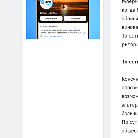
губерн
когда 
обвиня
винова
То ест
ритори
То ест
Конечн
оппози
возмож
альтер
больши
По сут
общест