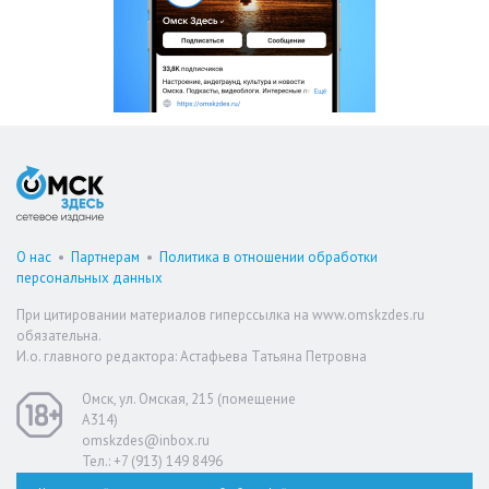
О нас
•
Партнерам
•
Политика в отношении обработки
персональных данных
При цитировании материалов гиперссылка на www.omskzdes.ru
обязательна.
И.о. главного редактора: Астафьева Татьяна Петровна
Омск, ул. Омская, 215 (помещение
А314)
omskzdes@inbox.ru
Тел.: +7 (913) 149 8496