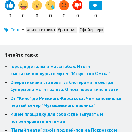
0
0
0
0
0
0
0
Теги
•
#пиротехника
#ранение
#фейерверк
Читайте также
Город в деталях и масштабах. Итоги
выставки‑конкурса в музее "Искусство Омска"
Оперативники становятся блогерами, а сестра
Супермена мстит за пса. О чём новое кино в сети
От "Кино" до Римского‑Корсакова. Чем запомнился
первый вечер "Музыкального пикника"
Ищем площадку для собак: где выгулять и
потренировать питомца
"Пятый театр" зажёг под кей-поп на Покровском