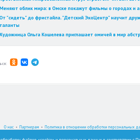
Меняют облик мира: в Омске покажут фильмы о городах и 
От "сидеть" до фристайла. "Детский ЭкоЦентр" научит друж
таланты
Художница Ольга Кошелева приглашает омичей в мир абст
ься:
О нас
•
Партнерам
•
Политика в отношении обработки персональных д
При цитировании материалов гиперссылка на www.omskzdes.ru обязатель
а обработку файлов «cookie» и персональных данных в соответствии с
По