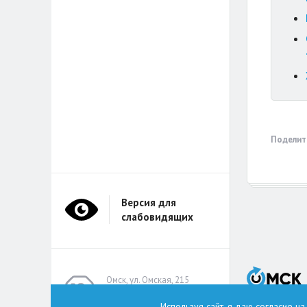
Поделит
Версия для
слабовидящих
Омск, ул. Омская, 215
(помещение А314)
Используя сайт, я даю согласие н
omskzdes@inbox.ru