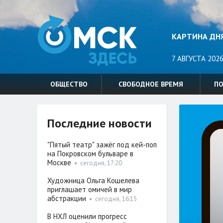
КАРТИНА ДН
7 АВГУСТА 2026
ОБЩЕСТВО
СВОБОДНОЕ ВРЕМЯ
П
Последние новости
"Пятый театр" зажёг под кей-поп
на Покровском бульваре в
Москве
•
сегодня, 17:20
Художница Ольга Кошелева
приглашает омичей в мир
абстракции
•
сегодня, 16:15
В НХЛ оценили прогресс