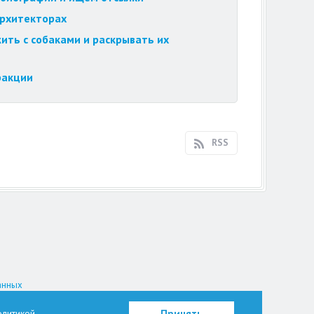
архитекторах
ить с собаками и раскрывать их
ракции
RSS
анных
на.
литикой
Принять