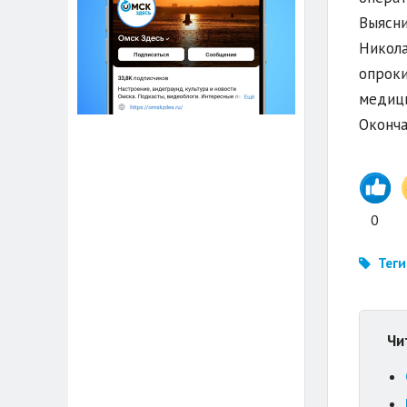
Выясни
Никола
опроки
медиц
Оконча
0
Теги
Чи