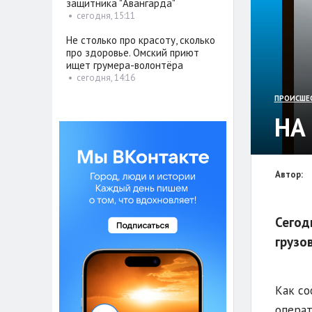
защитника "Авангарда"
•
сегодня, 15:11
Не столько про красоту, сколько
про здоровье. Омский приют
ищет грумера-волонтёра
•
сегодня, 14:16
ПРОИСШЕ
НА
Автор:
Сегод
грузо
Как со
операт