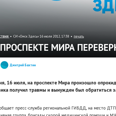
• СИ «Омск Здесь» 16 июля 2012, 17:38 •
печать
СТВИЯ
 ПРОСПЕКТЕ МИРА ПЕРЕВЕР
Дмитрий Бахтин
ня, 16 июля, на проспекте Мира произошло опрокид
вика получил травмы и вынужден был обратиться 
общает пресс-служба региональной ГИБДД, на место ДТП
ивная группа, бригады скорой медицинской помощи и МЧ