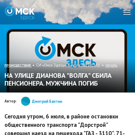
Мен
• СИ «Омск Здесь» 6 июля 2012, 13:51 •
печать
ПРОИСШЕСТВИЯ
НА УЛИЦЕ ДИАНОВА "ВОЛГА" СБИЛА
ПЕНСИОНЕРА. МУЖЧИНА ПОГИБ
Автор:
Дмитрий Бахтин
Сегодня утром, 6 июля, в районе остановки
общественного транспорта "Дорстрой"
совершил наезд на пешехода "ГАЗ - 3110". 71-