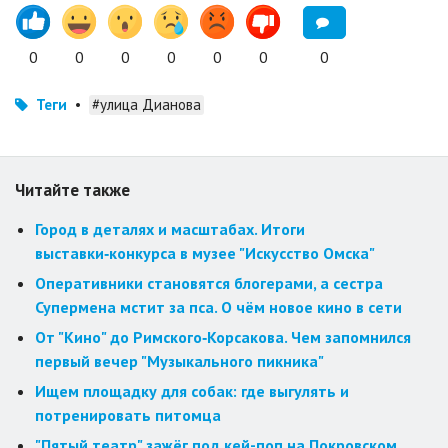
0
0
0
0
0
0
0
Теги
•
#улица Дианова
Читайте также
Город в деталях и масштабах. Итоги
выставки‑конкурса в музее "Искусство Омска"
Оперативники становятся блогерами, а сестра
Супермена мстит за пса. О чём новое кино в сети
От "Кино" до Римского‑Корсакова. Чем запомнился
первый вечер "Музыкального пикника"
Ищем площадку для собак: где выгулять и
потренировать питомца
"Пятый театр" зажёг под кей-поп на Покровском