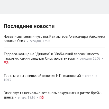
Последние новости
Новые испытания и чувства. Как актёра Александра Алёшкина
закалил Омск
•
сегодня, 14:04
Терраса-кольцо на "Динамо" и "Любинский пассаж" вместо
парковки. Каким увидели Омск архитекторы
•
сегодня, 12:05
•
Тест: кто ты в пищевой цепочке ИТ-технологий
•
сегодня,
10:13
Омск спустя несколько лет вновь закружился в ритме брейк-
данса
•
вчера, 18:16
•