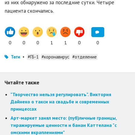
из них обнаружено за последние сутки. Четыре
пациента скончались.
0
0
0
1
1
0
0
Теги
•
#ГБ-1
#коронавирус
#отделение
Читайте также
"Творчество нельзя регулировать". Виктория
Дайнеко о такси на свадьбе и современных
принцессах
Арт-маркет занял место: (пуб)личные границы,
тиражируемые ценности и банан Каттелана "с
омскими вкраплениями"