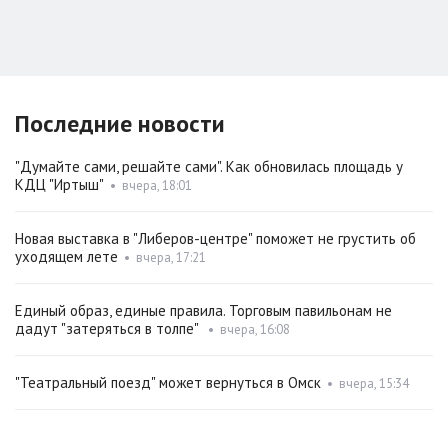
Последние новости
"Думайте сами, решайте сами". Как обновилась площадь у
КДЦ "Иртыш"
•
вчера, 18:01
Новая выставка в "Либеров-центре" поможет не грустить об
уходящем лете
•
вчера, 17:21
Единый образ, единые правила. Торговым павильонам не
дадут "затеряться в толпе"
•
вчера, 16:08
"Театральный поезд" может вернуться в Омск
•
вчера, 15:34