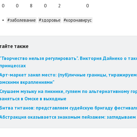
0
0
8
0
2
0
•
#заболевание
#здоровье
#коронавирус
тайте также
"Творчество нельзя регулировать". Виктория Дайнеко о так
принцессах
Арт-маркет занял место: (пуб)личные границы, тиражируем
омскими вкраплениями"
Слушаем музыку на пикнике, гуляем по альтернативному го
заняться в Омске в выходные
Битва титанов: представляем судейскую бригаду фестиваля
Абстракция оказывается знакомым пейзажем: заглядываем 