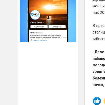
женщин
них 20
В прес
столиц
заболе
- Двое
наблюд
молодо
средне
болезн
почек,