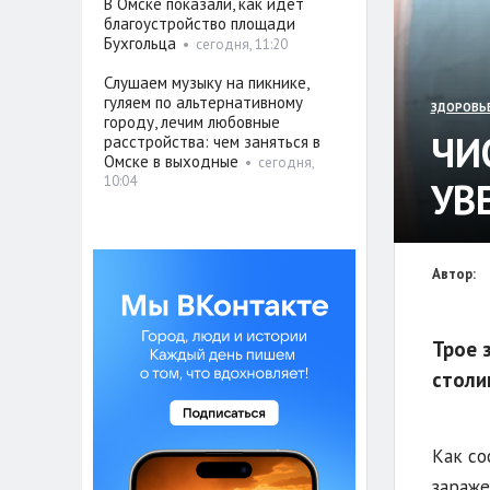
В Омске показали, как идёт
благоустройство площади
Бухгольца
•
сегодня, 11:20
Слушаем музыку на пикнике,
гуляем по альтернативному
ЗДОРОВЬ
городу, лечим любовные
ЧИ
расстройства: чем заняться в
Омске в выходные
•
сегодня,
10:04
УВ
Автор:
Трое 
столи
Как со
зараже