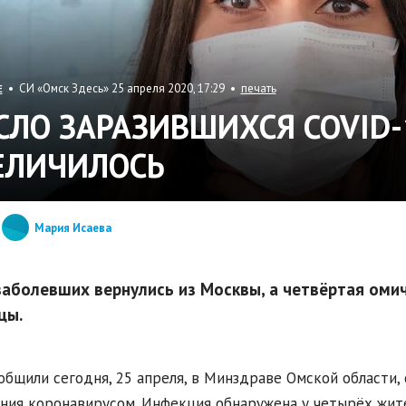
• СИ «Омск Здесь» 25 апреля 2020, 17:29 •
печать
Е
СЛО ЗАРАЗИВШИХСЯ COVID-
ЕЛИЧИЛОСЬ
Мария Исаева
заболевших вернулись из Москвы, а четвёртая оми
цы.
общили сегодня, 25 апреля, в Минздраве Омской области, 
ния коронавирусом. Инфекция обнаружена у четырёх жите