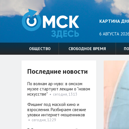
КАРТИНА ДН
6 АВГУСТА 2026
ОБЩЕСТВО
СВОБОДНОЕ ВРЕМЯ
П
Последние новости
По волнам ар-нуво: в омском
музее стартуют лекции о "новом
искусстве"
•
сегодня, 13:13
Фишинг под маской кино и
взросления. Разбираем свежие
уловки интернет-мошенников
•
сегодня, 12:29