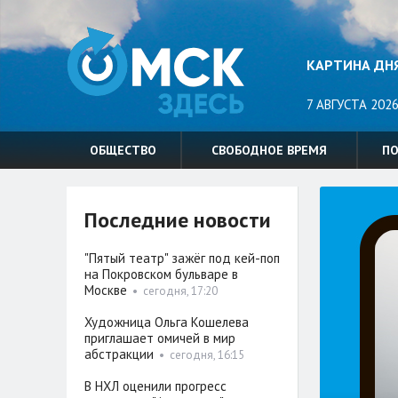
КАРТИНА ДН
7 АВГУСТА 2026
ОБЩЕСТВО
СВОБОДНОЕ ВРЕМЯ
П
Последние новости
"Пятый театр" зажёг под кей-поп
на Покровском бульваре в
Москве
•
сегодня, 17:20
Художница Ольга Кошелева
приглашает омичей в мир
абстракции
•
сегодня, 16:15
В НХЛ оценили прогресс