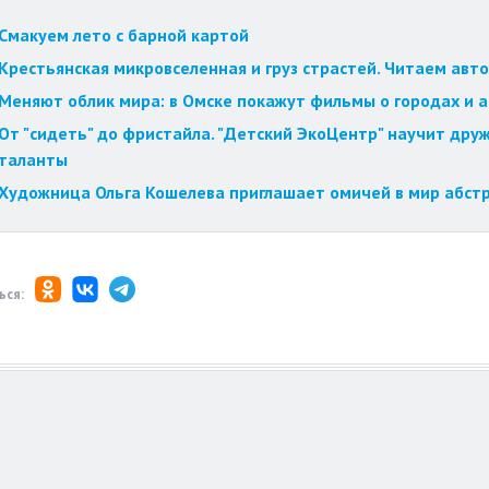
Смакуем лето с барной картой
Крестьянская микровселенная и груз страстей. Читаем авт
Меняют облик мира: в Омске покажут фильмы о городах и 
От "сидеть" до фристайла. "Детский ЭкоЦентр" научит друж
таланты
Художница Ольга Кошелева приглашает омичей в мир абст
ься: