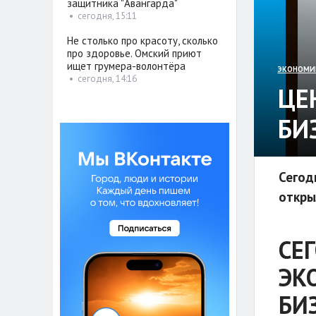
защитника "Авангарда"
•
сегодня, 15:11
Не столько про красоту, сколько
про здоровье. Омский приют
ищет грумера-волонтёра
ЭКОНОМИ
•
сегодня, 14:16
ЦЕ
БИ
Сегод
откры
СЕ
ЭК
БИ