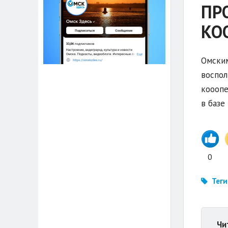
ПР
КО
Омским
воспол
кооопе
в базе
0
Теги
Чи