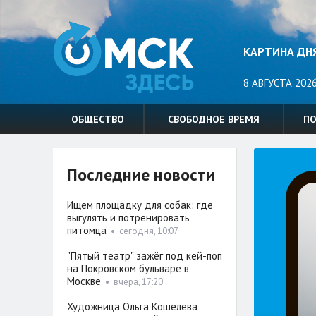
КАРТИНА ДН
8 АВГУСТА 2026
ОБЩЕСТВО
СВОБОДНОЕ ВРЕМЯ
П
Последние новости
Ищем площадку для собак: где
выгулять и потренировать
питомца
•
сегодня, 10:07
"Пятый театр" зажёг под кей-поп
на Покровском бульваре в
Москве
•
вчера, 17:20
Художница Ольга Кошелева