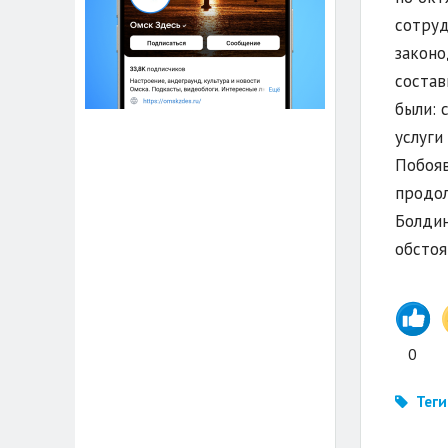
сотруд
законо
состав
были: 
услуги
Побояв
продол
Болдин
обстоя
0
Теги