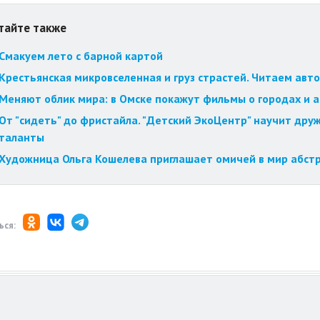
тайте также
Смакуем лето с барной картой
Крестьянская микровселенная и груз страстей. Читаем авт
Меняют облик мира: в Омске покажут фильмы о городах и 
От "сидеть" до фристайла. "Детский ЭкоЦентр" научит друж
таланты
Художница Ольга Кошелева приглашает омичей в мир абст
ься: