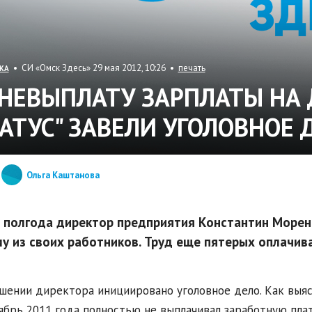
• СИ «Омск Здесь» 29 мая 2012, 10:26 •
печать
КА
 НЕВЫПЛАТУ ЗАРПЛАТЫ НА
ТАТУС" ЗАВЕЛИ УГОЛОВНОЕ 
Ольга Каштанова
 полгода директор предприятия Константин Морен
у из своих работников. Труд еще пятерых оплачива
шении директора инициировано уголовное дело. Как выяс
ябрь 2011 года полностью не выплачивал заработную пла