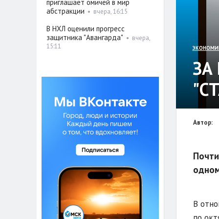
приглашает омичей в мир
абстракции
•
вчера, 16:15
В НХЛ оценили прогресс
защитника "Авангарда"
•
вчера,
15:11
ЭКОНОМИ
ЗА
"С
Автор:
Почти
одном
В отно
по окт