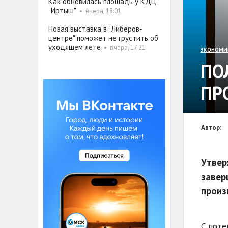
Как обновилась площадь у КДЦ
"Иртыш"
•
вчера, 18:01
Новая выставка в "Либеров-
центре" поможет не грустить об
уходящем лете
•
вчера, 17:21
ЭКОНОМИ
ПО
ПР
Автор:
Утвер
завер
произ
С поте