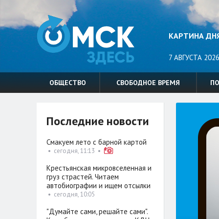
КАРТИНА ДН
7 АВГУСТА 2026
ОБЩЕСТВО
СВОБОДНОЕ ВРЕМЯ
П
Последние новости
Смакуем лето с барной картой
•
сегодня, 11:13
•
Крестьянская микровселенная и
груз страстей. Читаем
автобиографии и ищем отсылки
•
сегодня, 10:05
"Думайте сами, решайте сами".