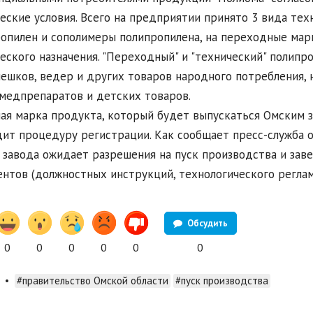
еские условия. Всего на предприятии принято 3 вида тех
опилен и сополимеры полипропилена, на переходные марк
еского назначения. "Переходный" и "технический" полипр
мешков, ведер и других товаров народного потребления, 
медпрепаратов и детских товаров.
ая марка продукта, который будет выпускаться Омским 
ит процедуру регистрации. Как сообщает пресс-служба 
 завода ожидает разрешения на пуск производства и зав
нтов (должностных инструкций, технологического реглам
Обсудить
0
0
0
0
0
0
•
#правительство Омской области
#пуск производства