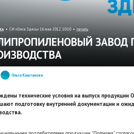
• СИ «Омск Здесь» 16 мая 2012, 10:10 •
печать
КА
ЛИПРОПИЛЕНОВЫЙ ЗАВОД Г
ОИЗВОДСТВА
Ольга Каштанова
ждены технические условия на выпуск продукции О
шают подготовку внутренней документации и ожид
водства.
нциальными потребителями продукции "Полиома" согласо