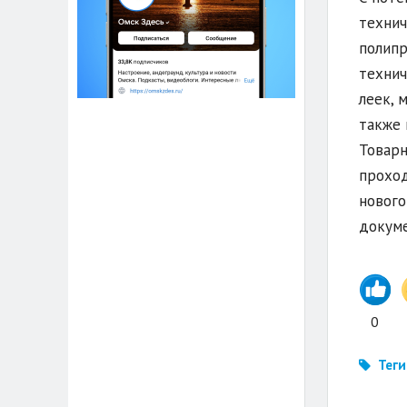
технич
полипр
технич
леек, 
также 
Товарн
проход
нового
докуме
0
Теги